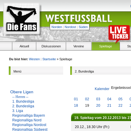
Norden
|
Nordost
|
Süden
Aktuell
Diskussionen
Vereine
Spieltage
St
Du bist hier:
Westen
|
Startseite
» Spieltage
Menü
2. Bundesliga
Ergebnisse
Kalender
Obere Ligen
-- Herren --
01
02
03
04
05
1. Bundesliga
18
19
20
21
22
2. Bundesliga
3. Liga
Regionalliga Bayern
19. Spieltag vom 20.12.2013 bis 2
Regionalliga Nord
Regionalliga Nordost
20.12., 18.30 Uhr (Fr.)
Regionalliga Südwest