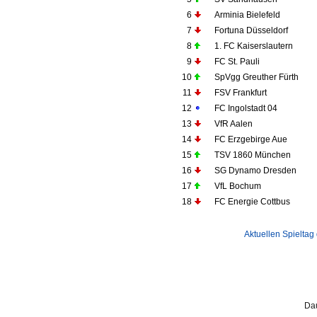
6
Arminia Bielefeld
7
Fortuna Düsseldorf
8
1. FC Kaiserslautern
9
FC St. Pauli
10
SpVgg Greuther Fürth
11
FSV Frankfurt
12
FC Ingolstadt 04
13
VfR Aalen
14
FC Erzgebirge Aue
15
TSV 1860 München
16
SG Dynamo Dresden
17
VfL Bochum
18
FC Energie Cottbus
Aktuellen Spieltag
Dau