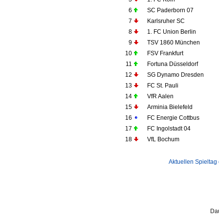
6
SC Paderborn 07
7
Karlsruher SC
8
1. FC Union Berlin
9
TSV 1860 München
10
FSV Frankfurt
11
Fortuna Düsseldorf
12
SG Dynamo Dresden
13
FC St. Pauli
14
VfR Aalen
15
Arminia Bielefeld
16
FC Energie Cottbus
17
FC Ingolstadt 04
18
VfL Bochum
Aktuellen Spieltag
Dau