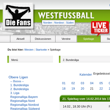
Norden
|
Nordost
|
Süden
Aktuell
Diskussionen
Vereine
Spieltage
St
Du bist hier:
Westen
|
Startseite
» Spieltage
Menü
2. Bundesliga
Ergebnisse
Kalender
Obere Ligen
-- Herren --
01
02
03
04
05
1. Bundesliga
18
19
20
21
22
2. Bundesliga
3. Liga
Regionalliga Bayern
21. Spieltag vom 14.02.2014 bis 1
Regionalliga Nord
Regionalliga Nordost
14.02., 18.30 Uhr (Fr.)
Regionalliga Südwest