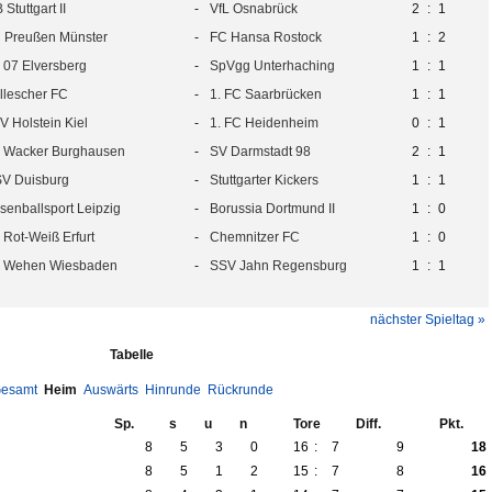
 Stuttgart II
-
VfL Osnabrück
2
:
1
 Preußen Münster
-
FC Hansa Rostock
1
:
2
 07 Elversberg
-
SpVgg Unterhaching
1
:
1
llescher FC
-
1. FC Saarbrücken
1
:
1
V Holstein Kiel
-
1. FC Heidenheim
0
:
1
 Wacker Burghausen
-
SV Darmstadt 98
2
:
1
V Duisburg
-
Stuttgarter Kickers
1
:
1
senballsport Leipzig
-
Borussia Dortmund II
1
:
0
 Rot-Weiß Erfurt
-
Chemnitzer FC
1
:
0
 Wehen Wiesbaden
-
SSV Jahn Regensburg
1
:
1
nächster Spieltag »
Tabelle
esamt
Heim
Auswärts
Hinrunde
Rückrunde
Sp.
s
u
n
Tore
Diff.
Pkt.
8
5
3
0
16
:
7
9
18
8
5
1
2
15
:
7
8
16