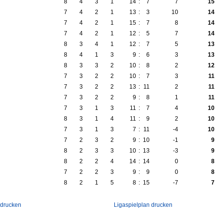
8
4
3
1
14
:
7
7
15
7
4
2
1
13
:
3
10
14
7
4
2
1
15
:
7
8
14
7
4
2
1
12
:
5
7
14
8
3
4
1
12
:
7
5
13
8
4
1
3
9
:
6
3
13
8
3
3
2
10
:
8
2
12
7
3
2
2
10
:
7
3
11
7
3
2
2
13
:
11
2
11
7
3
2
2
9
:
8
1
11
7
3
1
3
11
:
7
4
10
8
3
1
4
11
:
9
2
10
7
3
1
3
7
:
11
-4
10
7
2
3
2
9
:
10
-1
9
8
2
3
3
10
:
13
-3
9
8
2
2
4
14
:
14
0
8
7
2
2
3
9
:
9
0
8
8
2
1
5
8
:
15
-7
7
 drucken
Ligaspielplan drucken