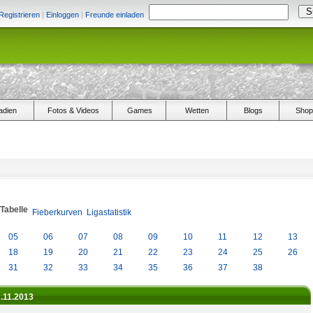
Registrieren
|
Einloggen
|
Freunde einladen
adien
Fotos & Videos
Games
Wetten
Blogs
Shop
/Tabelle
Fieberkurven
Ligastatistik
05
06
07
08
09
10
11
12
13
18
19
20
21
22
23
24
25
26
31
32
33
34
35
36
37
38
2.11.2013