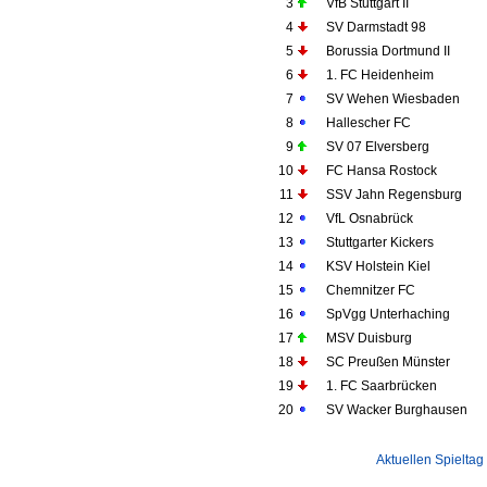
3
VfB Stuttgart II
4
SV Darmstadt 98
5
Borussia Dortmund II
6
1. FC Heidenheim
7
SV Wehen Wiesbaden
8
Hallescher FC
9
SV 07 Elversberg
10
FC Hansa Rostock
11
SSV Jahn Regensburg
12
VfL Osnabrück
13
Stuttgarter Kickers
14
KSV Holstein Kiel
15
Chemnitzer FC
16
SpVgg Unterhaching
17
MSV Duisburg
18
SC Preußen Münster
19
1. FC Saarbrücken
20
SV Wacker Burghausen
Aktuellen Spieltag