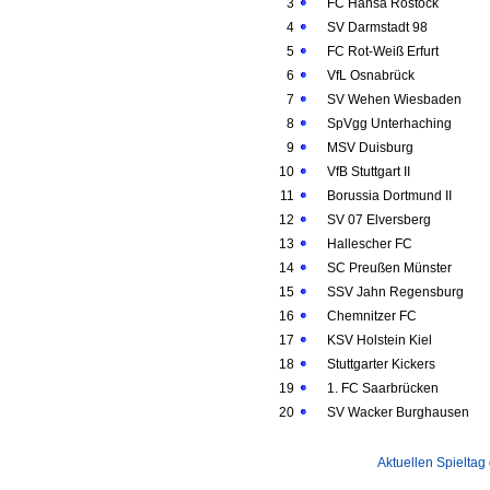
3
FC Hansa Rostock
4
SV Darmstadt 98
5
FC Rot-Weiß Erfurt
6
VfL Osnabrück
7
SV Wehen Wiesbaden
8
SpVgg Unterhaching
9
MSV Duisburg
10
VfB Stuttgart II
11
Borussia Dortmund II
12
SV 07 Elversberg
13
Hallescher FC
14
SC Preußen Münster
15
SSV Jahn Regensburg
16
Chemnitzer FC
17
KSV Holstein Kiel
18
Stuttgarter Kickers
19
1. FC Saarbrücken
20
SV Wacker Burghausen
Aktuellen Spieltag