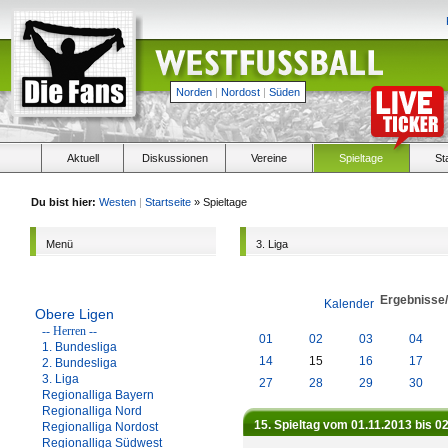
Norden
|
Nordost
|
Süden
Aktuell
Diskussionen
Vereine
Spieltage
St
Du bist hier:
Westen
|
Startseite
» Spieltage
Menü
3. Liga
Ergebnisse
Kalender
Obere Ligen
-- Herren --
01
02
03
04
1. Bundesliga
14
15
16
17
2. Bundesliga
3. Liga
27
28
29
30
Regionalliga Bayern
Regionalliga Nord
15. Spieltag vom 01.11.2013 bis 0
Regionalliga Nordost
Regionalliga Südwest