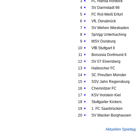
3
FC Hansa Rostock
4
SV Darmstadt 98
5
FC Rot-Weiß Erfurt
6
VfL Osnabrück
7
SV Wehen Wiesbaden
8
SpVgg Unterhaching
9
MSV Duisburg
10
VfB Stuttgart II
11
Borussia Dortmund II
12
SV 07 Elversberg
13
Hallescher FC
14
SC Preußen Münster
15
SSV Jahn Regensburg
16
Chemnitzer FC
17
KSV Holstein Kiel
18
Stuttgarter Kickers
19
1. FC Saarbrücken
20
SV Wacker Burghausen
Aktuellen Spieltag