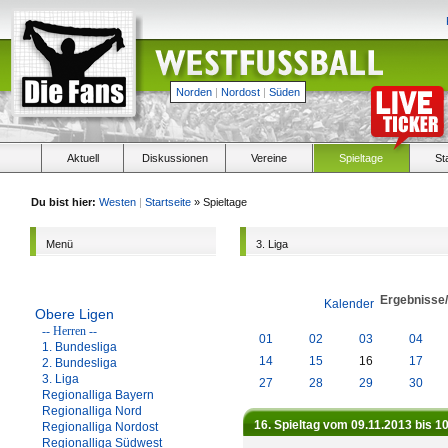
Norden
|
Nordost
|
Süden
Aktuell
Diskussionen
Vereine
Spieltage
St
Du bist hier:
Westen
|
Startseite
» Spieltage
Menü
3. Liga
Ergebnisse
Kalender
Obere Ligen
-- Herren --
01
02
03
04
1. Bundesliga
14
15
16
17
2. Bundesliga
3. Liga
27
28
29
30
Regionalliga Bayern
Regionalliga Nord
16. Spieltag vom 09.11.2013 bis 1
Regionalliga Nordost
Regionalliga Südwest