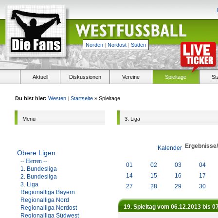
Norden
|
Nordost
|
Süden
Aktuell
Diskussionen
Vereine
Spieltage
St
Du bist hier:
Westen
|
Startseite
» Spieltage
Menü
3. Liga
Ergebnisse
Kalender
Obere Ligen
-- Herren --
01
02
03
04
1. Bundesliga
14
15
16
17
2. Bundesliga
3. Liga
27
28
29
30
Regionalliga Bayern
Regionalliga Nord
19. Spieltag vom 06.12.2013 bis 0
Regionalliga Nordost
Regionalliga Südwest