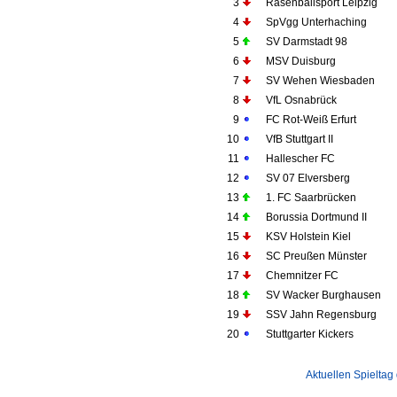
3
Rasenballsport Leipzig
4
SpVgg Unterhaching
5
SV Darmstadt 98
6
MSV Duisburg
7
SV Wehen Wiesbaden
8
VfL Osnabrück
9
FC Rot-Weiß Erfurt
10
VfB Stuttgart II
11
Hallescher FC
12
SV 07 Elversberg
13
1. FC Saarbrücken
14
Borussia Dortmund II
15
KSV Holstein Kiel
16
SC Preußen Münster
17
Chemnitzer FC
18
SV Wacker Burghausen
19
SSV Jahn Regensburg
20
Stuttgarter Kickers
Aktuellen Spieltag