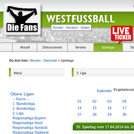
Norden
|
Nordost
|
Süden
Aktuell
Diskussionen
Vereine
Spieltage
St
Du bist hier:
Westen
|
Startseite
» Spieltage
Menü
3. Liga
Ergebnisse
Kalender
Obere Ligen
-- Herren --
01
02
03
04
1. Bundesliga
14
15
16
17
2. Bundesliga
3. Liga
27
28
29
30
Regionalliga Bayern
Regionalliga Nord
35. Spieltag vom 17.04.2014 bis 2
Regionalliga Nordost
Regionalliga Südwest