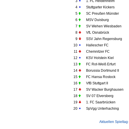
3
1. FC Heidenheim
4
Stuttgarter Kickers
5
SC Preußen Münster
6
MSV Duisburg
7
SV Wehen Wiesbaden
8
VfL Osnabrück
9
SSV Jahn Regensburg
10
Hallescher FC
11
Chemnitzer FC
12
KSV Holstein Kiel
13
FC Rot-Weiß Erfurt
14
Borussia Dortmund II
15
FC Hansa Rostock
16
VfB Stuttgart II
17
SV Wacker Burghausen
18
SV 07 Elversberg
19
1. FC Saarbrücken
20
SpVgg Unterhaching
Aktuellen Spieltag