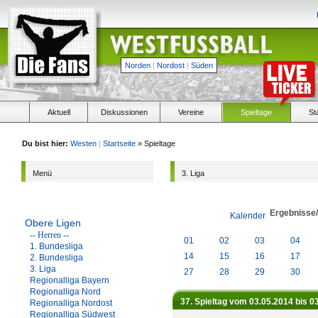
Norden
|
Nordost
|
Süden
Aktuell
Diskussionen
Vereine
Spieltage
St
Du bist hier:
Westen
|
Startseite
» Spieltage
Menü
3. Liga
Ergebnisse
Kalender
Obere Ligen
-- Herren --
01
02
03
04
1. Bundesliga
14
15
16
17
2. Bundesliga
3. Liga
27
28
29
30
Regionalliga Bayern
Regionalliga Nord
37. Spieltag vom 03.05.2014 bis 0
Regionalliga Nordost
Regionalliga Südwest