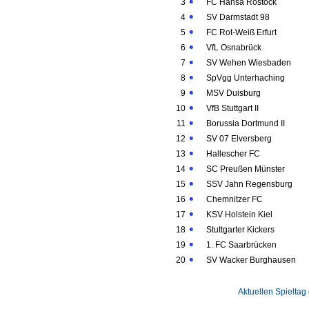
3
FC Hansa Rostock
4
SV Darmstadt 98
5
FC Rot-Weiß Erfurt
6
VfL Osnabrück
7
SV Wehen Wiesbaden
8
SpVgg Unterhaching
9
MSV Duisburg
10
VfB Stuttgart II
11
Borussia Dortmund II
12
SV 07 Elversberg
13
Hallescher FC
14
SC Preußen Münster
15
SSV Jahn Regensburg
16
Chemnitzer FC
17
KSV Holstein Kiel
18
Stuttgarter Kickers
19
1. FC Saarbrücken
20
SV Wacker Burghausen
Aktuellen Spieltag