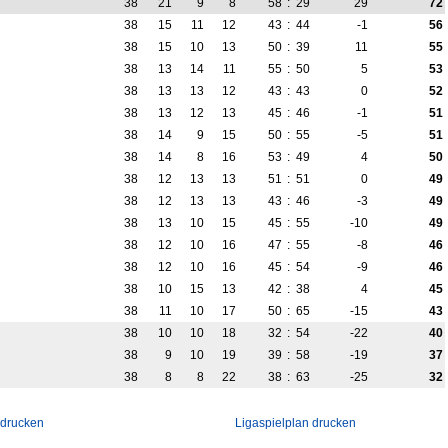
38
21
9
8
58
:
29
29
72
38
15
11
12
43
:
44
-1
56
38
15
10
13
50
:
39
11
55
38
13
14
11
55
:
50
5
53
38
13
13
12
43
:
43
0
52
38
13
12
13
45
:
46
-1
51
38
14
9
15
50
:
55
-5
51
38
14
8
16
53
:
49
4
50
38
12
13
13
51
:
51
0
49
38
12
13
13
43
:
46
-3
49
38
13
10
15
45
:
55
-10
49
38
12
10
16
47
:
55
-8
46
38
12
10
16
45
:
54
-9
46
38
10
15
13
42
:
38
4
45
38
11
10
17
50
:
65
-15
43
38
10
10
18
32
:
54
-22
40
38
9
10
19
39
:
58
-19
37
38
8
8
22
38
:
63
-25
32
 drucken
Ligaspielplan drucken