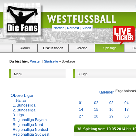
Norden
|
Nordost
|
Süden
Aktuell
Diskussionen
Vereine
Spieltage
St
Du bist hier:
Westen
|
Startseite
» Spieltage
Menü
3. Liga
Ergebnisse
Kalender
Obere Ligen
-- Herren --
01
02
03
04
1. Bundesliga
14
15
16
17
2. Bundesliga
3. Liga
27
28
29
30
Regionalliga Bayern
Regionalliga Nord
38. Spieltag vom 10.05.2014 bis 1
Regionalliga Nordost
Regionalliga Südwest