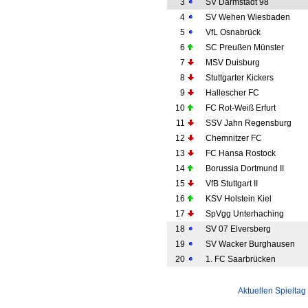
3
SV Darmstadt 98
4
SV Wehen Wiesbaden
5
VfL Osnabrück
6
SC Preußen Münster
7
MSV Duisburg
8
Stuttgarter Kickers
9
Hallescher FC
10
FC Rot-Weiß Erfurt
11
SSV Jahn Regensburg
12
Chemnitzer FC
13
FC Hansa Rostock
14
Borussia Dortmund II
15
VfB Stuttgart II
16
KSV Holstein Kiel
17
SpVgg Unterhaching
18
SV 07 Elversberg
19
SV Wacker Burghausen
20
1. FC Saarbrücken
Aktuellen Spieltag