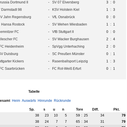
russia Dortmund II
-
SV 07 Elversberg
3
:
0
 Darmstadt 98
-
KSV Holstein Kiel
1
:
3
V Jahn Regensburg
-
VfL Osnabrück
0
:
0
 Hansa Rostock
-
SV Wehen Wiesbaden
1
:
1
emnitzer FC
-
VfB Stuttgart II
0
:
0
llescher FC
-
SV Wacker Burghausen
2
:
4
 FC Heidenheim
-
SpVgg Unterhaching
2
:
0
V Duisburg
-
SC Preußen Münster
0
:
1
uttgarter Kickers
-
Rasenballsport Leipzig
1
:
3
 FC Saarbrücken
-
FC Rot-Weiß Erfurt
0
:
1
Tabelle
esamt
Heim
Auswärts
Hinrunde
Rückrunde
Sp.
s
u
n
Tore
Diff.
Pkt.
38
23
10
5
59
:
25
34
79
38
24
7
7
65
:
34
31
79