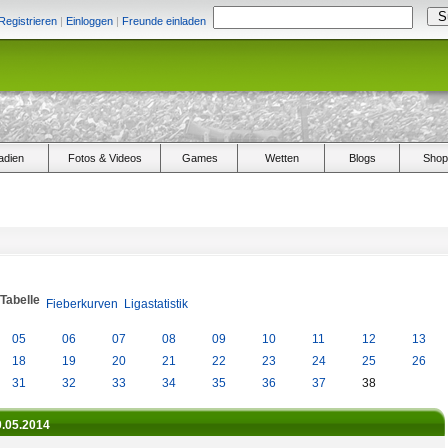
Registrieren
|
Einloggen
|
Freunde einladen
adien
Fotos & Videos
Games
Wetten
Blogs
Shop
/Tabelle
Fieberkurven
Ligastatistik
05
06
07
08
09
10
11
12
13
18
19
20
21
22
23
24
25
26
31
32
33
34
35
36
37
38
0.05.2014