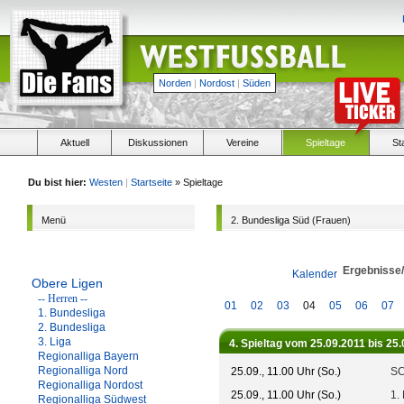
Norden
|
Nordost
|
Süden
Aktuell
Diskussionen
Vereine
Spieltage
St
Du bist hier:
Westen
|
Startseite
» Spieltage
Menü
2. Bundesliga Süd (Frauen)
Ergebnisse
Kalender
Obere Ligen
-- Herren --
01
02
03
04
05
06
07
1. Bundesliga
2. Bundesliga
3. Liga
4. Spieltag vom 25.09.2011 bis 25
Regionalliga Bayern
Regionalliga Nord
25.09., 11.00 Uhr (So.)
SC
Regionalliga Nordost
25.09., 11.00 Uhr (So.)
1.
Regionalliga Südwest