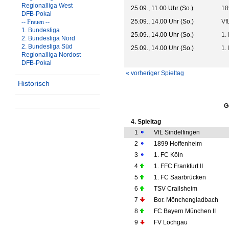
Regionalliga West
25.09., 11.00 Uhr (So.)
18
DFB-Pokal
25.09., 14.00 Uhr (So.)
Vf
-- Frauen --
1. Bundesliga
25.09., 14.00 Uhr (So.)
1.
2. Bundesliga Nord
2. Bundesliga Süd
25.09., 14.00 Uhr (So.)
1.
Regionalliga Nordost
DFB-Pokal
« vorheriger Spieltag
Historisch
G
4. Spieltag
1
VfL Sindelfingen
2
1899 Hoffenheim
3
1. FC Köln
4
1. FFC Frankfurt II
5
1. FC Saarbrücken
6
TSV Crailsheim
7
Bor. Mönchengladbach
8
FC Bayern München II
9
FV Löchgau