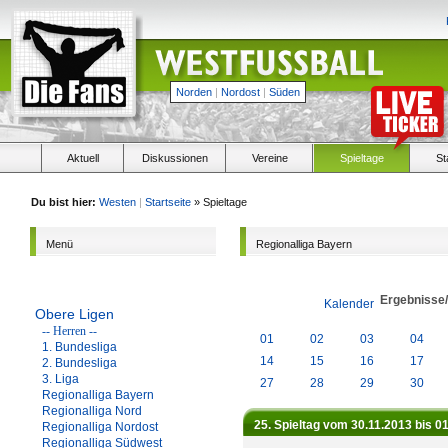
Norden
|
Nordost
|
Süden
Aktuell
Diskussionen
Vereine
Spieltage
St
Du bist hier:
Westen
|
Startseite
» Spieltage
Menü
Regionalliga Bayern
Ergebnisse
Kalender
Obere Ligen
-- Herren --
01
02
03
04
1. Bundesliga
14
15
16
17
2. Bundesliga
3. Liga
27
28
29
30
Regionalliga Bayern
Regionalliga Nord
25. Spieltag vom 30.11.2013 bis 0
Regionalliga Nordost
Regionalliga Südwest