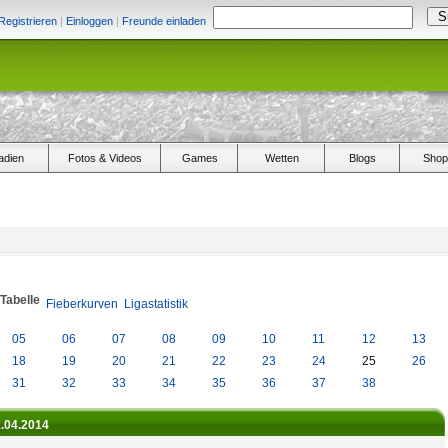
Registrieren
|
Einloggen
|
Freunde einladen
adien
Fotos & Videos
Games
Wetten
Blogs
Shop
/Tabelle
Fieberkurven
Ligastatistik
05
06
07
08
09
10
11
12
13
18
19
20
21
22
23
24
25
26
31
32
33
34
35
36
37
38
1.04.2014