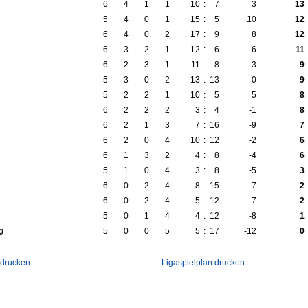
6
4
1
1
10
:
7
3
13
5
4
0
1
15
:
5
10
12
6
4
0
2
17
:
9
8
12
6
3
2
1
12
:
6
6
11
6
2
3
1
11
:
8
3
9
5
3
0
2
13
:
13
0
9
5
2
2
1
10
:
5
5
8
6
2
2
2
3
:
4
-1
8
6
2
1
3
7
:
16
-9
7
6
2
0
4
10
:
12
-2
6
6
1
3
2
4
:
8
-4
6
5
1
0
4
3
:
8
-5
3
6
0
2
4
8
:
15
-7
2
6
0
2
4
5
:
12
-7
2
5
0
1
4
4
:
12
-8
1
g
5
0
0
5
5
:
17
-12
0
 drucken
Ligaspielplan drucken