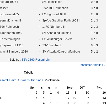
gsburg 1907 II
-
SV Heimstetten
0
:
0
ertissen
-
TSV 1860 München II
3
:
0
Schweinfurt 05
-
FC Ingolstadt 04 II
2
:
0
yern München II
-
SpVgg Greuther Fürth 1903 II
2
:
3
896 Rain/Lech
-
1. FC Nürnberg II
2
:
3
ligenporten 1949
-
SV Schalding-Heining
1
:
0
907 Memmingen
-
FC Würzburger Kickers
0
:
1
 Bayern Hof 1910
-
TSV Buchbach
0
:
3
ntracht Bamberg 2010
-
SV Viktoria 01 Aschaffenburg
5
:
2
- Spielfrei:
TSV 1860 Rosenheim
nächster Spieltag »
Tabelle
esamt
Heim
Auswärts
Hinrunde
Rückrunde
Sp.
s
u
n
Tore
Diff.
Pkt.
6
5
1
0
13
:
3
10
16
II
6
4
1
1
17
:
10
7
13
6
4
1
1
11
:
8
3
13