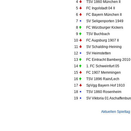
4
TSV 1860 München II
5
FC Ingolstadt 04 II
6
FC Bayern München II
7
SV Seligenporten 1949
8
FC Würzburger Kickers
9
TSV Buchbach
10
FC Augsburg 1907 II
11
SV Schalding-Heining
12
SV Heimstetten
13
FC Eintracht Bamberg 2010
14
1. FC Schweinfurt 05
15
FC 1907 Memmingen
16
TSV 1896 Rain/Lech
17
SpVgg Bayern Hof 1910
18
TSV 1860 Rosenheim
19
SV Viktoria 01 Aschaffenbur
Aktuellen Spieltag