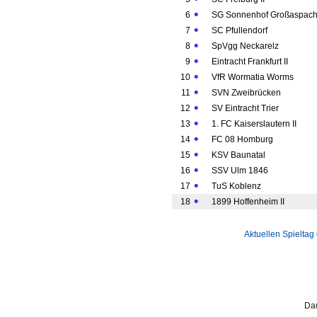
6
SG Sonnenhof Großaspac
7
SC Pfullendorf
8
SpVgg Neckarelz
9
Eintracht Frankfurt II
10
VfR Wormatia Worms
11
SVN Zweibrücken
12
SV Eintracht Trier
13
1. FC Kaiserslautern II
14
FC 08 Homburg
15
KSV Baunatal
16
SSV Ulm 1846
17
TuS Koblenz
18
1899 Hoffenheim II
Aktuellen Spieltag
Dau