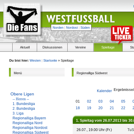
Norden
|
Nordost
|
Süden
Aktuell
Diskussionen
Vereine
Spieltage
St
Du bist hier:
Westen
|
Startseite
» Spieltage
Menü
Regionalliga Südwest
Ergebnisse
Kalender
Obere Ligen
-- Herren --
01
02
03
04
05
1. Bundesliga
18
19
20
21
22
2. Bundesliga
3. Liga
Regionalliga Bayern
1. Spieltag vom 26.07.2013 bis 30
Regionalliga Nord
Regionalliga Nordost
26.07., 19.00 Uhr (Fr.)
TuS
Regionalliga Südwest