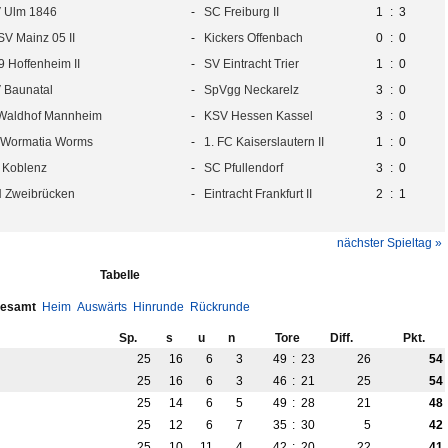
 Ulm 1846
-
SC Freiburg II
1
:
3
SV Mainz 05 II
-
Kickers Offenbach
0
:
0
 Hoffenheim II
-
SV Eintracht Trier
1
:
0
 Baunatal
-
SpVgg Neckarelz
3
:
0
Waldhof Mannheim
-
KSV Hessen Kassel
3
:
0
 Wormatia Worms
-
1. FC Kaiserslautern II
1
:
0
 Koblenz
-
SC Pfullendorf
3
:
0
 Zweibrücken
-
Eintracht Frankfurt II
2
:
1
nächster Spieltag »
Tabelle
esamt
Heim
Auswärts
Hinrunde
Rückrunde
Sp.
s
u
n
Tore
Diff.
Pkt.
25
16
6
3
49
:
23
26
54
25
16
6
3
46
:
21
25
54
25
14
6
5
49
:
28
21
48
25
12
6
7
35
:
30
5
42
25
10
11
4
42
:
20
22
41