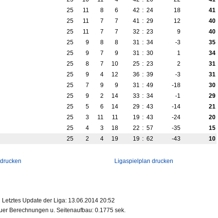
25
11
8
6
42
:
24
18
41
25
11
7
7
41
:
29
12
40
25
11
7
7
32
:
23
9
40
25
9
8
8
31
:
34
-3
35
25
9
7
9
31
:
30
1
34
25
8
7
10
25
:
23
2
31
25
9
4
12
36
:
39
-3
31
25
7
9
9
31
:
49
-18
30
25
9
2
14
33
:
34
-1
29
25
5
6
14
29
:
43
-14
21
25
3
11
11
19
:
43
-24
20
25
4
3
18
22
:
57
-35
15
25
2
4
19
19
:
62
-43
10
 drucken
Ligaspielplan drucken
Letztes Update der Liga: 13.06.2014 20:52
er Berechnungen u. Seitenaufbau: 0.1775 sek.