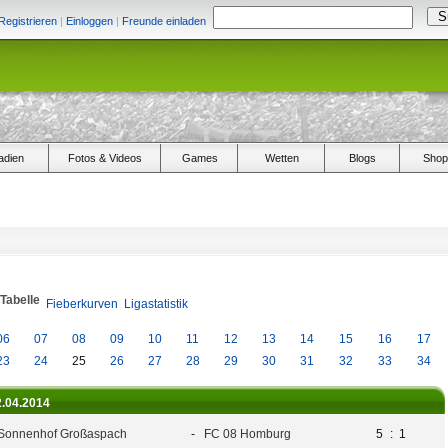
Registrieren
|
Einloggen
|
Freunde einladen
adien
Fotos & Videos
Games
Wetten
Blogs
Shop
/Tabelle
Fieberkurven
Ligastatistik
06
07
08
09
10
11
12
13
14
15
16
17
23
24
25
26
27
28
29
30
31
32
33
34
2.04.2014
Sonnenhof Großaspach
-
FC 08 Homburg
5
:
1