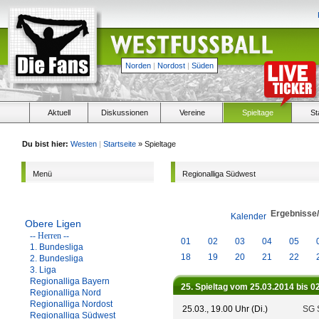
Norden
|
Nordost
|
Süden
Aktuell
Diskussionen
Vereine
Spieltage
St
Du bist hier:
Westen
|
Startseite
» Spieltage
Menü
Regionalliga Südwest
Ergebnisse
Kalender
Obere Ligen
-- Herren --
01
02
03
04
05
1. Bundesliga
18
19
20
21
22
2. Bundesliga
3. Liga
Regionalliga Bayern
25. Spieltag vom 25.03.2014 bis 0
Regionalliga Nord
Regionalliga Nordost
25.03., 19.00 Uhr (Di.)
SG 
Regionalliga Südwest