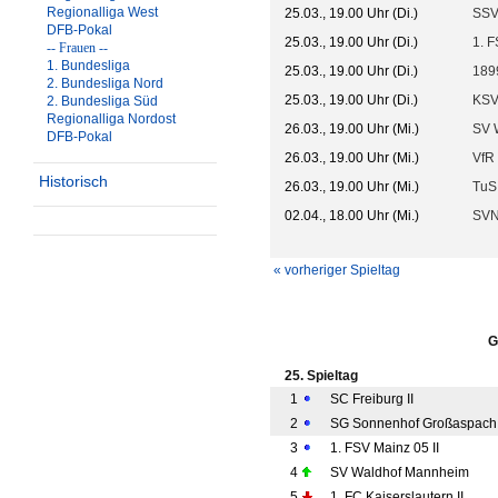
Regionalliga West
25.03., 19.00 Uhr (Di.)
SSV
DFB-Pokal
25.03., 19.00 Uhr (Di.)
1. F
-- Frauen --
1. Bundesliga
25.03., 19.00 Uhr (Di.)
1899
2. Bundesliga Nord
25.03., 19.00 Uhr (Di.)
KSV
2. Bundesliga Süd
Regionalliga Nordost
26.03., 19.00 Uhr (Mi.)
SV 
DFB-Pokal
26.03., 19.00 Uhr (Mi.)
VfR
Historisch
26.03., 19.00 Uhr (Mi.)
TuS
02.04., 18.00 Uhr (Mi.)
SVN
« vorheriger Spieltag
G
25. Spieltag
1
SC Freiburg II
2
SG Sonnenhof Großaspach
3
1. FSV Mainz 05 II
4
SV Waldhof Mannheim
5
1. FC Kaiserslautern II