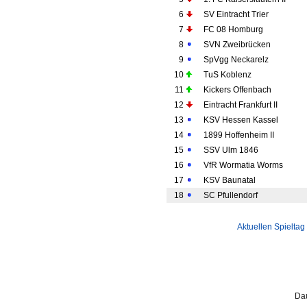
6
SV Eintracht Trier
7
FC 08 Homburg
8
SVN Zweibrücken
9
SpVgg Neckarelz
10
TuS Koblenz
11
Kickers Offenbach
12
Eintracht Frankfurt II
13
KSV Hessen Kassel
14
1899 Hoffenheim II
15
SSV Ulm 1846
16
VfR Wormatia Worms
17
KSV Baunatal
18
SC Pfullendorf
Aktuellen Spieltag
Dau