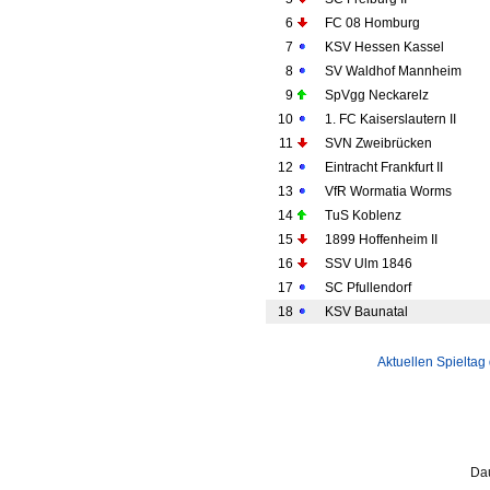
6
FC 08 Homburg
7
KSV Hessen Kassel
8
SV Waldhof Mannheim
9
SpVgg Neckarelz
10
1. FC Kaiserslautern II
11
SVN Zweibrücken
12
Eintracht Frankfurt II
13
VfR Wormatia Worms
14
TuS Koblenz
15
1899 Hoffenheim II
16
SSV Ulm 1846
17
SC Pfullendorf
18
KSV Baunatal
Aktuellen Spieltag
Dau