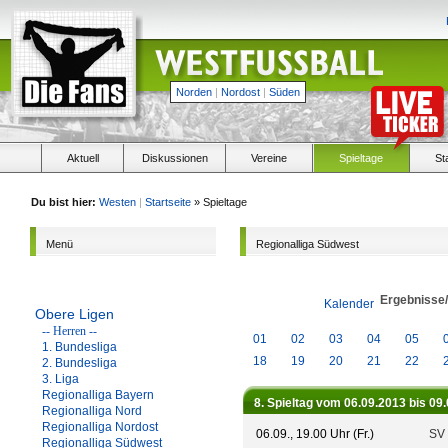
Norden
|
Nordost
|
Süden
Aktuell
Diskussionen
Vereine
Spieltage
St
Du bist hier:
Westen
|
Startseite
» Spieltage
Menü
Regionalliga Südwest
Ergebnisse
Kalender
Obere Ligen
-- Herren --
01
02
03
04
05
1. Bundesliga
18
19
20
21
22
2. Bundesliga
3. Liga
Regionalliga Bayern
8. Spieltag vom 06.09.2013 bis 09
Regionalliga Nord
Regionalliga Nordost
06.09., 19.00 Uhr (Fr.)
SV 
Regionalliga Südwest