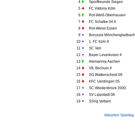
4
Sportfreunde Siegen
5
FC Viktoria Köln
6
Rot-Weiß Oberhausen
7
FC Schalke 04 II
8
Rot-Weiss Essen
9
Borussia Mönchengladbach 
10
1. FC Köln II
11
SC Verl
12
Bayer Leverkusen II
13
Alemannia Aachen
14
VfL Bochum II
15
SG Wattenscheid 09
16
KFC Uerdingen 05
17
SC Wiedenbrück 2000
18
SV Lippstadt 08
19
SSVg Velbert
Aktuellen Spieltag