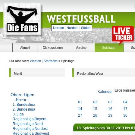
Norden
|
Nordost
|
Süden
Aktuell
Diskussionen
Vereine
Spieltage
St
Du bist hier:
Westen
|
Startseite
» Spieltage
Menü
Regionalliga West
Ergebnisse
Kalender
Obere Ligen
-- Herren --
01
02
03
04
1. Bundesliga
14
15
16
17
2. Bundesliga
3. Liga
27
28
29
30
Regionalliga Bayern
Regionalliga Nord
18. Spieltag vom 30.11.2013 bis 0
Regionalliga Nordost
Regionalliga Südwest