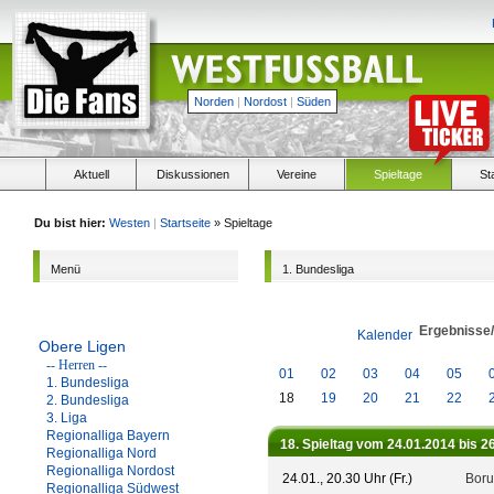
Norden
|
Nordost
|
Süden
Aktuell
Diskussionen
Vereine
Spieltage
St
Du bist hier:
Westen
|
Startseite
» Spieltage
Menü
1. Bundesliga
Ergebnisse
Kalender
Obere Ligen
-- Herren --
01
02
03
04
05
1. Bundesliga
18
19
20
21
22
2. Bundesliga
3. Liga
Regionalliga Bayern
18. Spieltag vom 24.01.2014 bis 2
Regionalliga Nord
Regionalliga Nordost
24.01., 20.30 Uhr (Fr.)
Boru
Regionalliga Südwest