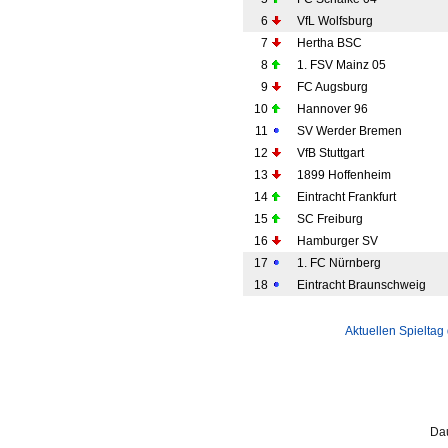
6
VfL Wolfsburg
7
Hertha BSC
8
1. FSV Mainz 05
9
FC Augsburg
10
Hannover 96
11
SV Werder Bremen
12
VfB Stuttgart
13
1899 Hoffenheim
14
Eintracht Frankfurt
15
SC Freiburg
16
Hamburger SV
17
1. FC Nürnberg
18
Eintracht Braunschweig
Aktuellen Spieltag
Dau