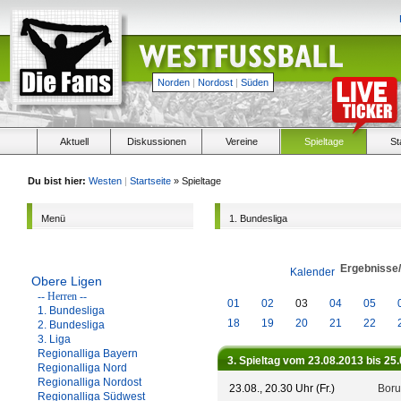
Norden
|
Nordost
|
Süden
Aktuell
Diskussionen
Vereine
Spieltage
St
Du bist hier:
Westen
|
Startseite
» Spieltage
Menü
1. Bundesliga
Ergebnisse
Kalender
Obere Ligen
-- Herren --
01
02
03
04
05
1. Bundesliga
18
19
20
21
22
2. Bundesliga
3. Liga
Regionalliga Bayern
3. Spieltag vom 23.08.2013 bis 25
Regionalliga Nord
Regionalliga Nordost
23.08., 20.30 Uhr (Fr.)
Boru
Regionalliga Südwest