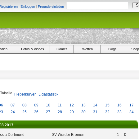
Registrieren
|
Einloggen
|
Freunde einladen
adien
Fotos & Videos
Games
Wetten
Blogs
Shop
/Tabelle
Fieberkurven
Ligastatistik
06
07
08
09
10
11
12
13
14
15
16
17
23
24
25
26
27
28
29
30
31
32
33
34
.08.2013
ssia Dortmund
-
SV Werder Bremen
1
:
0