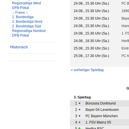
Regionalliga West
24.08., 15.30 Uhr (Sa.)
FC 
DFB-Pokal
24.08., 15.30 Uhr (Sa.)
1899
-- Frauen --
1. Bundesliga
24.08., 15.30 Uhr (Sa.)
Baye
2. Bundesliga Nord
24.08., 15.30 Uhr (Sa.)
Hann
2. Bundesliga Süd
Regionalliga Nordost
24.08., 15.30 Uhr (Sa.)
1. F
DFB-Pokal
24.08., 18.30 Uhr (Sa.)
Hert
Historisch
25.08., 15.30 Uhr (So.)
Eint
25.08., 17.30 Uhr (So.)
FC A
« vorheriger Spieltag
G
3. Spieltag
1
Borussia Dortmund
2
Bayer 04 Leverkusen
3
FC Bayern München
4
1. FSV Mainz 05
5
Hertha BSC