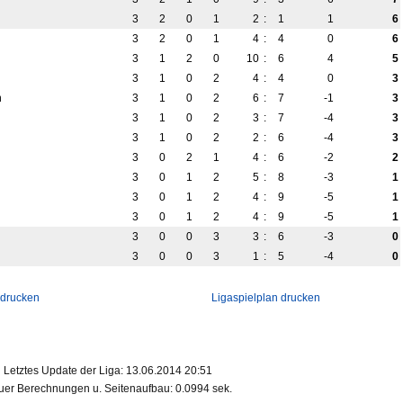
3
2
0
1
2
:
1
1
6
3
2
0
1
4
:
4
0
6
3
1
2
0
10
:
6
4
5
3
1
0
2
4
:
4
0
3
h
3
1
0
2
6
:
7
-1
3
3
1
0
2
3
:
7
-4
3
3
1
0
2
2
:
6
-4
3
3
0
2
1
4
:
6
-2
2
3
0
1
2
5
:
8
-3
1
3
0
1
2
4
:
9
-5
1
3
0
1
2
4
:
9
-5
1
3
0
0
3
3
:
6
-3
0
3
0
0
3
1
:
5
-4
0
 drucken
Ligaspielplan drucken
Letztes Update der Liga: 13.06.2014 20:51
er Berechnungen u. Seitenaufbau: 0.0994 sek.