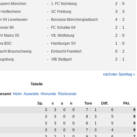
Bayern München
-
1. FC Nürnberg
2
:
0
 Hoffenheim
-
SC Freiburg
3
:
3
r 04 Leverkusen
-
Borussia Mönchengladbach
4
:
2
over 96
-
FC Schalke 04
2
:
1
SV Mainz 05
-
VfL Wolfsburg
2
:
0
ha BSC
-
Hamburger SV
1
:
0
racht Braunschweig
-
Eintracht Frankfurt
0
:
2
ugsburg
-
VfB Stuttgart
2
:
1
nächster Spieltag »
Tabelle
esamt
Heim
Auswärts
Hinrunde
Rückrunde
Sp.
s
u
n
Tore
Diff.
Pkt.
3
3
0
0
7
:
1
6
9
3
3
0
0
8
:
3
5
9
3
3
0
0
6
:
1
5
9
3
3
0
0
7
:
3
4
9
3
2
1
0
9
:
3
6
7