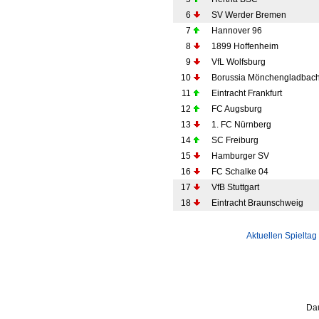
6
SV Werder Bremen
7
Hannover 96
8
1899 Hoffenheim
9
VfL Wolfsburg
10
Borussia Mönchengladbac
11
Eintracht Frankfurt
12
FC Augsburg
13
1. FC Nürnberg
14
SC Freiburg
15
Hamburger SV
16
FC Schalke 04
17
VfB Stuttgart
18
Eintracht Braunschweig
Aktuellen Spieltag
Dau