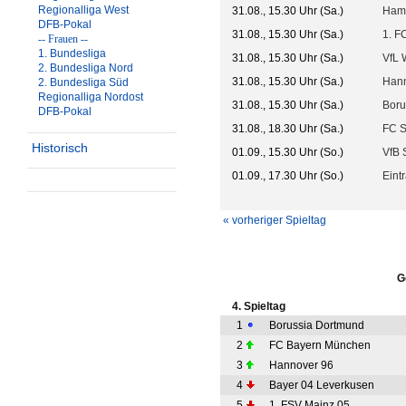
Regionalliga West
31.08., 15.30 Uhr (Sa.)
Ham
DFB-Pokal
31.08., 15.30 Uhr (Sa.)
1. F
-- Frauen --
1. Bundesliga
31.08., 15.30 Uhr (Sa.)
VfL 
2. Bundesliga Nord
31.08., 15.30 Uhr (Sa.)
Hann
2. Bundesliga Süd
Regionalliga Nordost
31.08., 15.30 Uhr (Sa.)
Boru
DFB-Pokal
31.08., 18.30 Uhr (Sa.)
FC S
Historisch
01.09., 15.30 Uhr (So.)
VfB S
01.09., 17.30 Uhr (So.)
Eint
« vorheriger Spieltag
G
4. Spieltag
1
Borussia Dortmund
2
FC Bayern München
3
Hannover 96
4
Bayer 04 Leverkusen
5
1. FSV Mainz 05