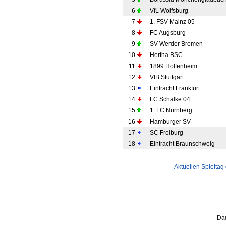
6
VfL Wolfsburg
7
1. FSV Mainz 05
8
FC Augsburg
9
SV Werder Bremen
10
Hertha BSC
11
1899 Hoffenheim
12
VfB Stuttgart
13
Eintracht Frankfurt
14
FC Schalke 04
15
1. FC Nürnberg
16
Hamburger SV
17
SC Freiburg
18
Eintracht Braunschweig
Aktuellen Spieltag
Dau