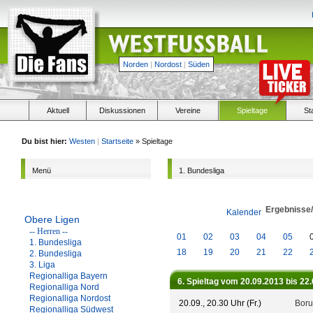
Norden
|
Nordost
|
Süden
Aktuell
Diskussionen
Vereine
Spieltage
St
Du bist hier:
Westen
|
Startseite
» Spieltage
Menü
1. Bundesliga
Ergebnisse
Kalender
Obere Ligen
-- Herren --
01
02
03
04
05
1. Bundesliga
18
19
20
21
22
2. Bundesliga
3. Liga
Regionalliga Bayern
6. Spieltag vom 20.09.2013 bis 22
Regionalliga Nord
Regionalliga Nordost
20.09., 20.30 Uhr (Fr.)
Boru
Regionalliga Südwest