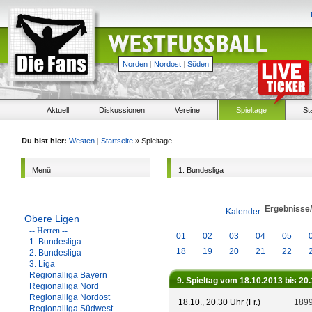
Norden
|
Nordost
|
Süden
Aktuell
Diskussionen
Vereine
Spieltage
St
Du bist hier:
Westen
|
Startseite
» Spieltage
Menü
1. Bundesliga
Ergebnisse
Kalender
Obere Ligen
-- Herren --
01
02
03
04
05
1. Bundesliga
18
19
20
21
22
2. Bundesliga
3. Liga
Regionalliga Bayern
9. Spieltag vom 18.10.2013 bis 20
Regionalliga Nord
Regionalliga Nordost
18.10., 20.30 Uhr (Fr.)
1899
Regionalliga Südwest