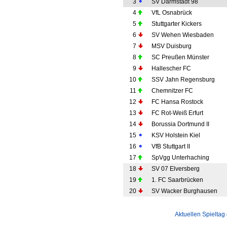
3
SV Darmstadt 98
4
VfL Osnabrück
5
Stuttgarter Kickers
6
SV Wehen Wiesbaden
7
MSV Duisburg
8
SC Preußen Münster
9
Hallescher FC
10
SSV Jahn Regensburg
11
Chemnitzer FC
12
FC Hansa Rostock
13
FC Rot-Weiß Erfurt
14
Borussia Dortmund II
15
KSV Holstein Kiel
16
VfB Stuttgart II
17
SpVgg Unterhaching
18
SV 07 Elversberg
19
1. FC Saarbrücken
20
SV Wacker Burghausen
Aktuellen Spieltag