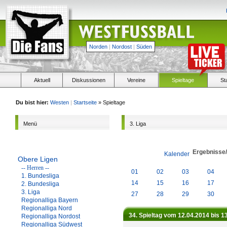
Norden
|
Nordost
|
Süden
Aktuell
Diskussionen
Vereine
Spieltage
St
Du bist hier:
Westen
|
Startseite
» Spieltage
Menü
3. Liga
Ergebnisse
Kalender
Obere Ligen
-- Herren --
01
02
03
04
1. Bundesliga
14
15
16
17
2. Bundesliga
3. Liga
27
28
29
30
Regionalliga Bayern
Regionalliga Nord
34. Spieltag vom 12.04.2014 bis 1
Regionalliga Nordost
Regionalliga Südwest