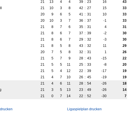
21
13
4
4
39
:
23
16
43
II
21
10
3
8
42
:
27
15
33
20
9
6
5
41
:
31
10
33
20
10
3
7
36
:
37
-1
33
21
8
7
6
35
:
31
4
31
21
8
6
7
37
:
39
-2
30
21
8
6
7
29
:
32
-3
30
21
8
5
8
43
:
32
11
29
20
7
5
8
32
:
31
1
26
21
5
7
9
28
:
43
-15
22
21
5
5
11
25
:
33
-8
20
21
5
4
12
22
:
39
-17
19
21
4
7
10
26
:
45
-19
19
21
4
6
11
28
:
54
-26
18
g
21
3
5
13
23
:
49
-26
14
21
0
7
14
22
:
52
-30
7
 drucken
Ligaspielplan drucken