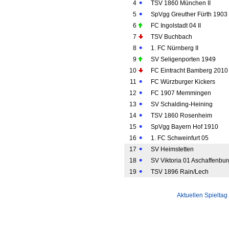
4
TSV 1860 München II
5
SpVgg Greuther Fürth 1903 
6
FC Ingolstadt 04 II
7
TSV Buchbach
8
1. FC Nürnberg II
9
SV Seligenporten 1949
10
FC Eintracht Bamberg 2010
11
FC Würzburger Kickers
12
FC 1907 Memmingen
13
SV Schalding-Heining
14
TSV 1860 Rosenheim
15
SpVgg Bayern Hof 1910
16
1. FC Schweinfurt 05
17
SV Heimstetten
18
SV Viktoria 01 Aschaffenbur
19
TSV 1896 Rain/Lech
Aktuellen Spieltag