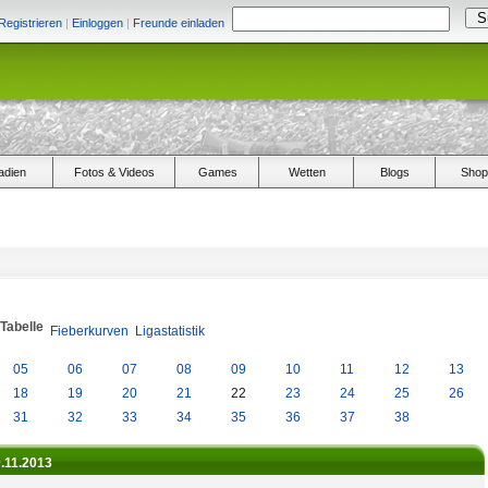
Registrieren
|
Einloggen
|
Freunde einladen
adien
Fotos & Videos
Games
Wetten
Blogs
Shop
/Tabelle
Fieberkurven
Ligastatistik
05
06
07
08
09
10
11
12
13
18
19
20
21
22
23
24
25
26
31
32
33
34
35
36
37
38
9.11.2013