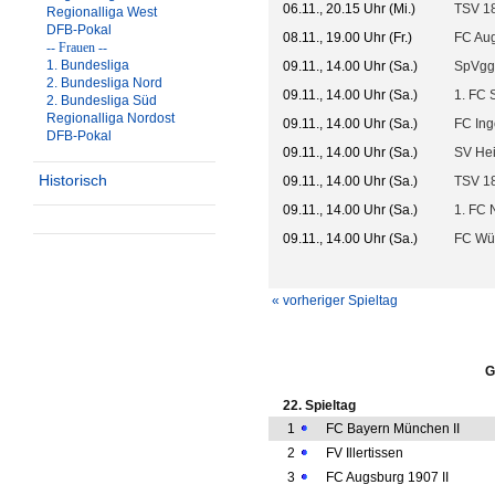
06.11., 20.15 Uhr (Mi.)
TSV 18
Regionalliga West
DFB-Pokal
08.11., 19.00 Uhr (Fr.)
FC Aug
-- Frauen --
1. Bundesliga
09.11., 14.00 Uhr (Sa.)
SpVgg 
2. Bundesliga Nord
09.11., 14.00 Uhr (Sa.)
1. FC 
2. Bundesliga Süd
Regionalliga Nordost
09.11., 14.00 Uhr (Sa.)
FC Ingo
DFB-Pokal
09.11., 14.00 Uhr (Sa.)
SV Hei
Historisch
09.11., 14.00 Uhr (Sa.)
TSV 1
09.11., 14.00 Uhr (Sa.)
1. FC 
09.11., 14.00 Uhr (Sa.)
FC Wür
« vorheriger Spieltag
G
22. Spieltag
1
FC Bayern München II
2
FV Illertissen
3
FC Augsburg 1907 II