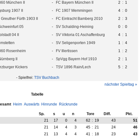
60 München II
-
FC Bayern München II
2
:
1
sburg 1907 II
-
FC 1907 Memmingen
4
:
0
Greuther Fürth 1903 II
-
FC Eintracht Bamberg 2010
2
:
3
Schweinfurt 05
-
SV Schalding-Heining
0
:
0
lstadt 04 II
-
SV Viktoria 01 Aschaffenburg
4
:
1
mstetten
-
SV Seligenporten 1949
1
:
4
860 Rosenheim
-
FV Illertissen
1
:
2
Nürnberg II
-
SpVgg Bayern Hof 1910
2
:
1
zburger Kickers
-
TSV 1896 Rain/Lech
5
:
2
- Spielfrei:
TSV Buchbach
nächster Spieltag »
Tabelle
esamt
Heim
Auswärts
Hinrunde
Rückrunde
Sp.
s
u
n
Tore
Diff.
Pkt.
21
17
0
4
62
:
19
43
51
21
14
4
3
45
:
21
24
46
21
13
4
4
41
:
18
23
43