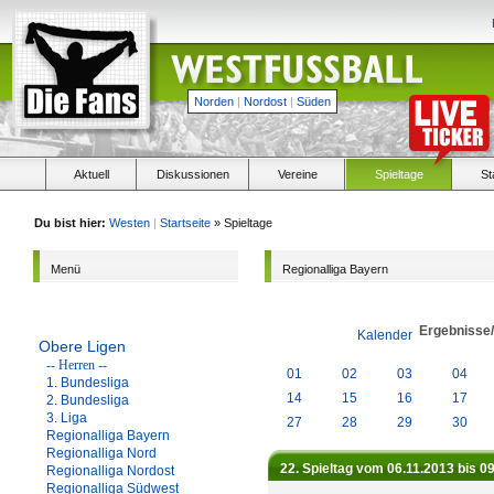
Norden
|
Nordost
|
Süden
Aktuell
Diskussionen
Vereine
Spieltage
St
Du bist hier:
Westen
|
Startseite
» Spieltage
Menü
Regionalliga Bayern
Ergebnisse
Kalender
Obere Ligen
-- Herren --
01
02
03
04
1. Bundesliga
14
15
16
17
2. Bundesliga
3. Liga
27
28
29
30
Regionalliga Bayern
Regionalliga Nord
22. Spieltag vom 06.11.2013 bis 0
Regionalliga Nordost
Regionalliga Südwest