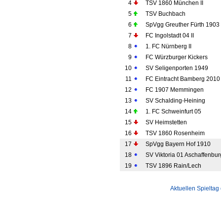
4
TSV 1860 München II
5
TSV Buchbach
6
SpVgg Greuther Fürth 1903 
7
FC Ingolstadt 04 II
8
1. FC Nürnberg II
9
FC Würzburger Kickers
10
SV Seligenporten 1949
11
FC Eintracht Bamberg 2010
12
FC 1907 Memmingen
13
SV Schalding-Heining
14
1. FC Schweinfurt 05
15
SV Heimstetten
16
TSV 1860 Rosenheim
17
SpVgg Bayern Hof 1910
18
SV Viktoria 01 Aschaffenbur
19
TSV 1896 Rain/Lech
Aktuellen Spieltag