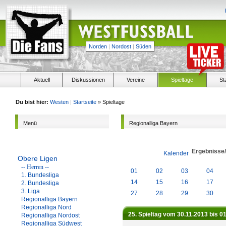
Norden
|
Nordost
|
Süden
Aktuell
Diskussionen
Vereine
Spieltage
St
Du bist hier:
Westen
|
Startseite
» Spieltage
Menü
Regionalliga Bayern
Ergebnisse
Kalender
Obere Ligen
-- Herren --
01
02
03
04
1. Bundesliga
14
15
16
17
2. Bundesliga
3. Liga
27
28
29
30
Regionalliga Bayern
Regionalliga Nord
25. Spieltag vom 30.11.2013 bis 0
Regionalliga Nordost
Regionalliga Südwest