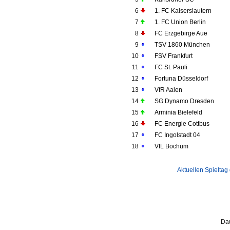
6
1. FC Kaiserslautern
7
1. FC Union Berlin
8
FC Erzgebirge Aue
9
TSV 1860 München
10
FSV Frankfurt
11
FC St. Pauli
12
Fortuna Düsseldorf
13
VfR Aalen
14
SG Dynamo Dresden
15
Arminia Bielefeld
16
FC Energie Cottbus
17
FC Ingolstadt 04
18
VfL Bochum
Aktuellen Spieltag
Dau