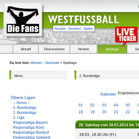
Norden
|
Nordost
|
Süden
Aktuell
Diskussionen
Vereine
Spieltage
St
Du bist hier:
Westen
|
Startseite
» Spieltage
Menü
2. Bundesliga
Ergebnisse
Kalender
Obere Ligen
-- Herren --
01
02
03
04
05
1. Bundesliga
18
19
20
21
22
2. Bundesliga
3. Liga
Regionalliga Bayern
28. Spieltag vom 28.03.2014 bis 3
Regionalliga Nord
Regionalliga Nordost
28.03., 18.30 Uhr (Fr.)
Regionalliga Südwest