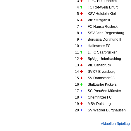
3
1. FC Heidenheim
4
FC Rot-Weiß Erfurt
5
KSV Holstein Kiel
6
VfB Stuttgart II
7
FC Hansa Rostock
8
SSV Jahn Regensburg
9
Borussia Dortmund II
10
Hallescher FC
11
1. FC Saarbrücken
12
SpVgg Unterhaching
13
VfL Osnabrück
14
SV 07 Elversberg
15
SV Darmstadt 98
16
Stuttgarter Kickers
17
SC Preußen Münster
18
Chemnitzer FC
19
MSV Duisburg
20
SV Wacker Burghausen
Aktuellen Spieltag