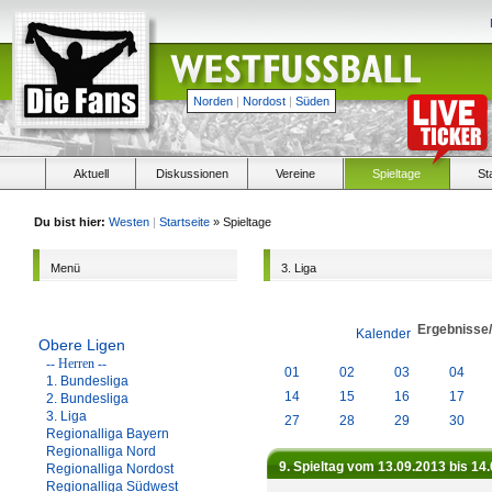
Norden
|
Nordost
|
Süden
Aktuell
Diskussionen
Vereine
Spieltage
St
Du bist hier:
Westen
|
Startseite
» Spieltage
Menü
3. Liga
Ergebnisse
Kalender
Obere Ligen
-- Herren --
01
02
03
04
1. Bundesliga
14
15
16
17
2. Bundesliga
3. Liga
27
28
29
30
Regionalliga Bayern
Regionalliga Nord
9. Spieltag vom 13.09.2013 bis 14
Regionalliga Nordost
Regionalliga Südwest