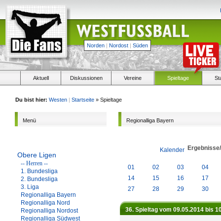
Norden
|
Nordost
|
Süden
Aktuell
Diskussionen
Vereine
Spieltage
St
Du bist hier:
Westen
|
Startseite
» Spieltage
Menü
Regionalliga Bayern
Ergebnisse
Kalender
Obere Ligen
-- Herren --
01
02
03
04
1. Bundesliga
14
15
16
17
2. Bundesliga
3. Liga
27
28
29
30
Regionalliga Bayern
Regionalliga Nord
36. Spieltag vom 09.05.2014 bis 1
Regionalliga Nordost
Regionalliga Südwest