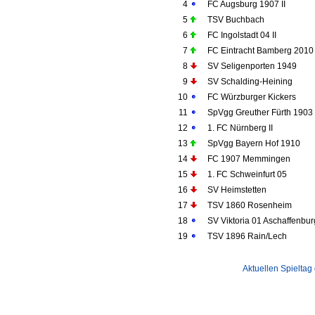
4
FC Augsburg 1907 II
5
TSV Buchbach
6
FC Ingolstadt 04 II
7
FC Eintracht Bamberg 2010
8
SV Seligenporten 1949
9
SV Schalding-Heining
10
FC Würzburger Kickers
11
SpVgg Greuther Fürth 1903 
12
1. FC Nürnberg II
13
SpVgg Bayern Hof 1910
14
FC 1907 Memmingen
15
1. FC Schweinfurt 05
16
SV Heimstetten
17
TSV 1860 Rosenheim
18
SV Viktoria 01 Aschaffenbur
19
TSV 1896 Rain/Lech
Aktuellen Spieltag