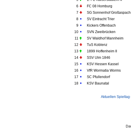
6
FC 08 Homburg
7
SG Sonnenhof Großaspach
8
SV Eintracht Trier
9
Kickers Offenbach
10
SVN Zweibrücken
11
SV Waldhof Mannheim
12
TuS Koblenz
13
1899 Hoffenheim II
14
SSV Ulm 1846
15
KSV Hessen Kassel
16
VfR Wormatia Worms
17
SC Pfullendorf
18
KSV Baunatal
Aktuellen Spieltag
Dau