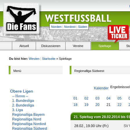
Norden
|
Nordost
|
Süden
Aktuell
Diskussionen
Vereine
Spieltage
St
Du bist hier:
Westen
|
Startseite
» Spieltage
Menü
Regionalliga Südwest
Ergebnisse
Kalender
Obere Ligen
-- Herren --
01
02
03
04
05
1. Bundesliga
18
19
20
21
22
2. Bundesliga
3. Liga
Regionalliga Bayern
21. Spieltag vom 28.02.2014 bis 0
Regionalliga Nord
Regionalliga Nordost
28.02., 19.00 Uhr (Fr.)
SV 
Regionalliga Südwest