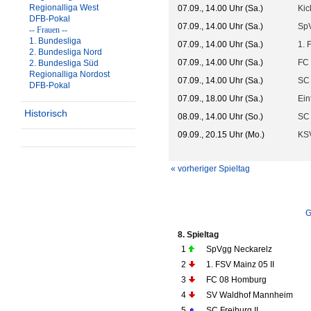
Regionalliga West
07.09., 14.00 Uhr (Sa.)
Kic
DFB-Pokal
07.09., 14.00 Uhr (Sa.)
SpV
-- Frauen --
1. Bundesliga
07.09., 14.00 Uhr (Sa.)
1. 
2. Bundesliga Nord
07.09., 14.00 Uhr (Sa.)
FC
2. Bundesliga Süd
Regionalliga Nordost
07.09., 14.00 Uhr (Sa.)
SC 
DFB-Pokal
07.09., 18.00 Uhr (Sa.)
Ein
Historisch
08.09., 14.00 Uhr (So.)
SC 
09.09., 20.15 Uhr (Mo.)
KS
« vorheriger Spieltag
G
8. Spieltag
1
SpVgg Neckarelz
2
1. FSV Mainz 05 II
3
FC 08 Homburg
4
SV Waldhof Mannheim
5
SC Freiburg II