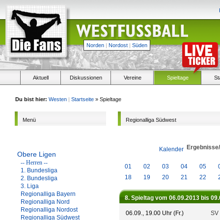
Norden
|
Nordost
|
Süden
Aktuell
Diskussionen
Vereine
Spieltage
St
Du bist hier:
Westen
|
Startseite
» Spieltage
Menü
Regionalliga Südwest
Ergebnisse
Kalender
Obere Ligen
-- Herren --
01
02
03
04
05
1. Bundesliga
18
19
20
21
22
2. Bundesliga
3. Liga
Regionalliga Bayern
8. Spieltag vom 06.09.2013 bis 09
Regionalliga Nord
Regionalliga Nordost
06.09., 19.00 Uhr (Fr.)
SV 
Regionalliga Südwest