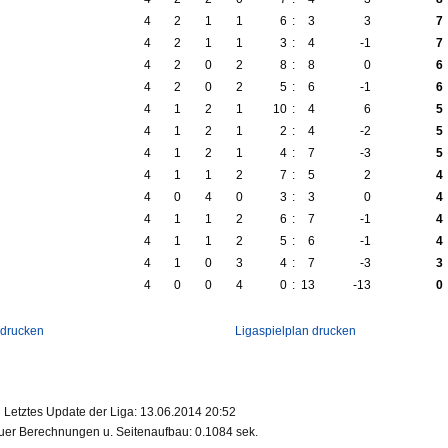
4
2
1
1
6
:
3
3
7
4
2
1
1
3
:
4
-1
7
4
2
0
2
8
:
8
0
6
4
2
0
2
5
:
6
-1
6
4
1
2
1
10
:
4
6
5
4
1
2
1
2
:
4
-2
5
4
1
2
1
4
:
7
-3
5
4
1
1
2
7
:
5
2
4
4
0
4
0
3
:
3
0
4
4
1
1
2
6
:
7
-1
4
4
1
1
2
5
:
6
-1
4
4
1
0
3
4
:
7
-3
3
4
0
0
4
0
:
13
-13
0
 drucken
Ligaspielplan drucken
Letztes Update der Liga: 13.06.2014 20:52
er Berechnungen u. Seitenaufbau: 0.1084 sek.