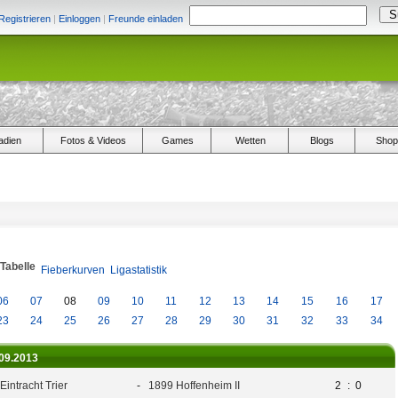
Registrieren
|
Einloggen
|
Freunde einladen
adien
Fotos & Videos
Games
Wetten
Blogs
Shop
/Tabelle
Fieberkurven
Ligastatistik
06
07
08
09
10
11
12
13
14
15
16
17
23
24
25
26
27
28
29
30
31
32
33
34
.09.2013
Eintracht Trier
-
1899 Hoffenheim II
2
:
0