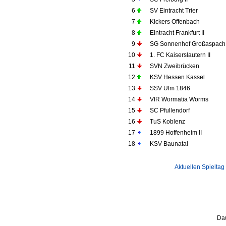
6
SV Eintracht Trier
7
Kickers Offenbach
8
Eintracht Frankfurt II
9
SG Sonnenhof Großaspach
10
1. FC Kaiserslautern II
11
SVN Zweibrücken
12
KSV Hessen Kassel
13
SSV Ulm 1846
14
VfR Wormatia Worms
15
SC Pfullendorf
16
TuS Koblenz
17
1899 Hoffenheim II
18
KSV Baunatal
Aktuellen Spieltag
Dau