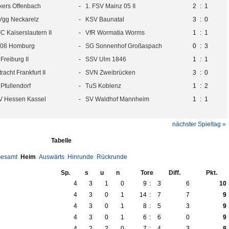
kers Offenbach
-
1. FSV Mainz 05 II
2
:
1
gg Neckarelz
-
KSV Baunatal
3
:
0
FC Kaiserslautern II
-
VfR Wormatia Worms
1
:
1
 08 Homburg
-
SG Sonnenhof Großaspach
0
:
3
Freiburg II
-
SSV Ulm 1846
1
:
1
tracht Frankfurt II
-
SVN Zweibrücken
3
:
0
Pfullendorf
-
TuS Koblenz
1
:
2
V Hessen Kassel
-
SV Waldhof Mannheim
1
:
1
nächster Spieltag »
Tabelle
esamt
Heim
Auswärts
Hinrunde
Rückrunde
Sp.
s
u
n
Tore
Diff.
Pkt.
4
3
1
0
9
:
3
6
10
4
3
0
1
14
:
7
7
9
4
3
0
1
8
:
5
3
9
4
3
0
1
6
:
6
0
9
4
2
2
0
7
:
4
3
8