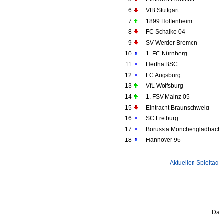
6
VfB Stuttgart
7
1899 Hoffenheim
8
FC Schalke 04
9
SV Werder Bremen
10
1. FC Nürnberg
11
Hertha BSC
12
FC Augsburg
13
VfL Wolfsburg
14
1. FSV Mainz 05
15
Eintracht Braunschweig
16
SC Freiburg
17
Borussia Mönchengladbac
18
Hannover 96
Aktuellen Spieltag
Da