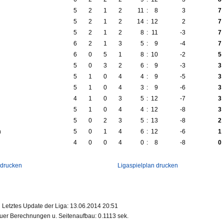
5
2
1
2
11
:
8
3
7
5
2
1
2
14
:
12
2
7
5
2
1
2
8
:
11
-3
7
6
2
1
3
5
:
9
-4
7
6
0
5
1
8
:
10
-2
5
5
0
3
2
6
:
9
-3
3
5
1
0
4
4
:
9
-5
3
5
1
0
4
3
:
9
-6
3
4
1
0
3
5
:
12
-7
3
5
1
0
4
4
:
12
-8
3
5
0
2
3
5
:
13
-8
2
h
5
0
1
4
6
:
12
-6
1
4
0
0
4
0
:
8
-8
0
 drucken
Ligaspielplan drucken
Letztes Update der Liga: 13.06.2014 20:51
uer Berechnungen u. Seitenaufbau: 0.1113 sek.