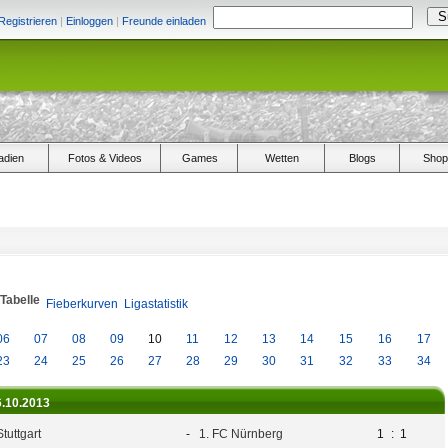
Registrieren
|
Einloggen
|
Freunde einladen
adien
Fotos & Videos
Games
Wetten
Blogs
Shop
/Tabelle
Fieberkurven
Ligastatistik
06
07
08
09
10
11
12
13
14
15
16
17
23
24
25
26
27
28
29
30
31
32
33
34
6.10.2013
tuttgart
-
1. FC Nürnberg
1
:
1