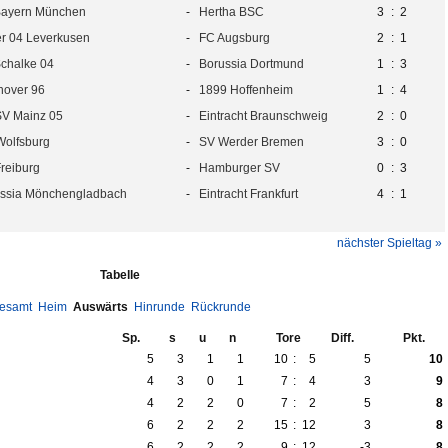
Bayern München
-
Hertha BSC
3
:
2
r 04 Leverkusen
-
FC Augsburg
2
:
1
chalke 04
-
Borussia Dortmund
1
:
3
over 96
-
1899 Hoffenheim
1
:
4
SV Mainz 05
-
Eintracht Braunschweig
2
:
0
Wolfsburg
-
SV Werder Bremen
3
:
0
reiburg
-
Hamburger SV
0
:
3
ssia Mönchengladbach
-
Eintracht Frankfurt
4
:
1
nächster Spieltag »
Tabelle
esamt
Heim
Auswärts
Hinrunde
Rückrunde
Sp.
s
u
n
Tore
Diff.
Pkt.
5
3
1
1
10
:
5
5
10
4
3
0
1
7
:
4
3
9
4
2
2
0
7
:
2
5
8
6
2
2
2
15
:
12
3
8
6
2
2
2
9
:
12
-3
8