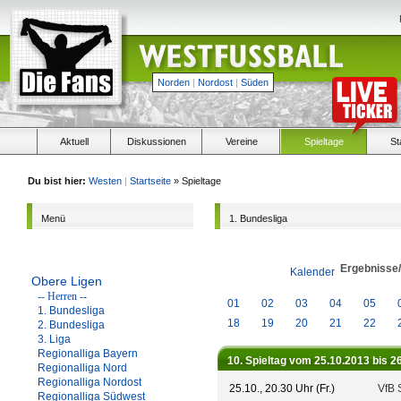
Norden
|
Nordost
|
Süden
Aktuell
Diskussionen
Vereine
Spieltage
St
Du bist hier:
Westen
|
Startseite
» Spieltage
Menü
1. Bundesliga
Ergebnisse
Kalender
Obere Ligen
-- Herren --
01
02
03
04
05
1. Bundesliga
18
19
20
21
22
2. Bundesliga
3. Liga
Regionalliga Bayern
10. Spieltag vom 25.10.2013 bis 2
Regionalliga Nord
Regionalliga Nordost
25.10., 20.30 Uhr (Fr.)
VfB S
Regionalliga Südwest