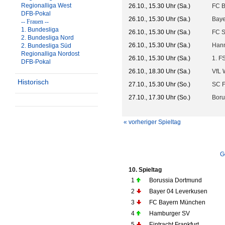
Regionalliga West
26.10., 15.30 Uhr (Sa.)
FC 
DFB-Pokal
26.10., 15.30 Uhr (Sa.)
Baye
-- Frauen --
1. Bundesliga
26.10., 15.30 Uhr (Sa.)
FC S
2. Bundesliga Nord
26.10., 15.30 Uhr (Sa.)
Hann
2. Bundesliga Süd
Regionalliga Nordost
26.10., 15.30 Uhr (Sa.)
1. F
DFB-Pokal
26.10., 18.30 Uhr (Sa.)
VfL 
Historisch
27.10., 15.30 Uhr (So.)
SC F
27.10., 17.30 Uhr (So.)
Boru
« vorheriger Spieltag
G
10. Spieltag
1
Borussia Dortmund
2
Bayer 04 Leverkusen
3
FC Bayern München
4
Hamburger SV
5
Eintracht Frankfurt