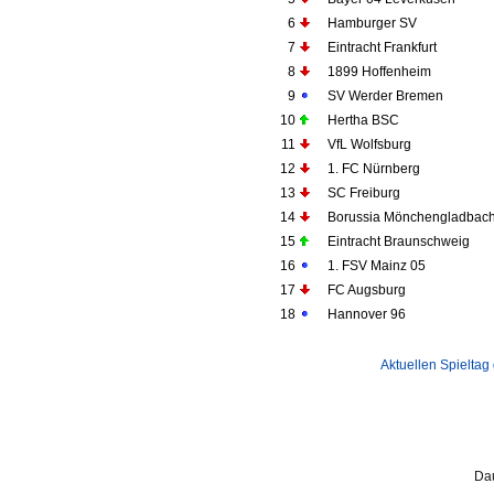
6
Hamburger SV
7
Eintracht Frankfurt
8
1899 Hoffenheim
9
SV Werder Bremen
10
Hertha BSC
11
VfL Wolfsburg
12
1. FC Nürnberg
13
SC Freiburg
14
Borussia Mönchengladbac
15
Eintracht Braunschweig
16
1. FSV Mainz 05
17
FC Augsburg
18
Hannover 96
Aktuellen Spieltag
Da