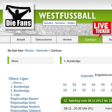
Norden
|
Nordost
|
Süden
Aktuell
Diskussionen
Vereine
Spieltage
St
Du bist hier:
Westen
|
Startseite
» Spieltage
Menü
1. Bundesliga
Ergebnisse
Kalender
Obere Ligen
-- Herren --
01
02
03
04
05
1. Bundesliga
18
19
20
21
22
2. Bundesliga
3. Liga
Regionalliga Bayern
12. Spieltag vom 08.11.2013 bis 1
Regionalliga Nord
Regionalliga Nordost
08.11., 20.30 Uhr (Fr.)
Hann
Regionalliga Südwest