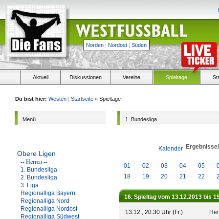
Norden
|
Nordost
|
Süden
Aktuell
Diskussionen
Vereine
Spieltage
St
Du bist hier:
Westen
|
Startseite
» Spieltage
Menü
1. Bundesliga
Ergebnisse
Kalender
Obere Ligen
-- Herren --
01
02
03
04
05
1. Bundesliga
18
19
20
21
22
2. Bundesliga
3. Liga
Regionalliga Bayern
16. Spieltag vom 13.12.2013 bis 1
Regionalliga Nord
Regionalliga Nordost
13.12., 20.30 Uhr (Fr.)
Her
Regionalliga Südwest