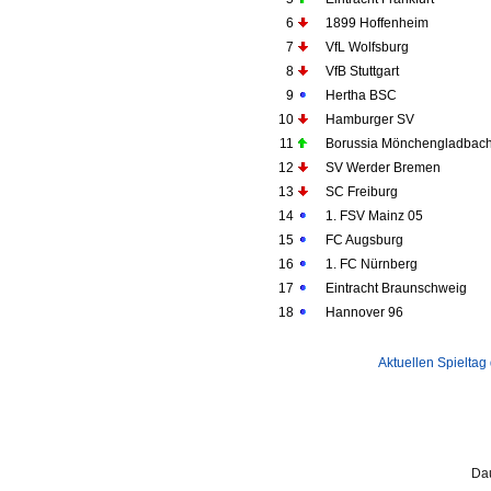
6
1899 Hoffenheim
7
VfL Wolfsburg
8
VfB Stuttgart
9
Hertha BSC
10
Hamburger SV
11
Borussia Mönchengladbac
12
SV Werder Bremen
13
SC Freiburg
14
1. FSV Mainz 05
15
FC Augsburg
16
1. FC Nürnberg
17
Eintracht Braunschweig
18
Hannover 96
Aktuellen Spieltag
Da