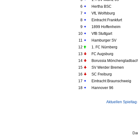
6
Hertha BSC
7
VfL Wolfsburg
8
Eintracht Frankfurt
9
1899 Hoffenheim
10
VfB Stuttgart
11
Hamburger SV
12
1. FC Nürnberg
13
FC Augsburg
14
Borussia Mönchengladbac
15
SV Werder Bremen
16
SC Freiburg
17
Eintracht Braunschweig
18
Hannover 96
Aktuellen Spieltag
Dau