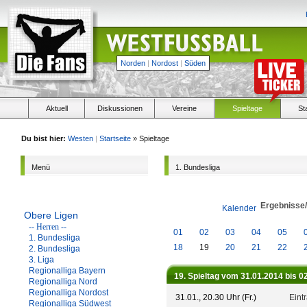
Norden
|
Nordost
|
Süden
Aktuell
Diskussionen
Vereine
Spieltage
St
Du bist hier:
Westen
|
Startseite
» Spieltage
Menü
1. Bundesliga
Ergebnisse
Kalender
Obere Ligen
-- Herren --
01
02
03
04
05
1. Bundesliga
18
19
20
21
22
2. Bundesliga
3. Liga
Regionalliga Bayern
19. Spieltag vom 31.01.2014 bis 0
Regionalliga Nord
Regionalliga Nordost
31.01., 20.30 Uhr (Fr.)
Eint
Regionalliga Südwest