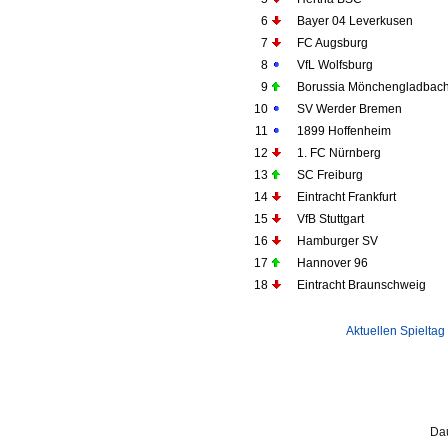
6
Bayer 04 Leverkusen
7
FC Augsburg
8
VfL Wolfsburg
9
Borussia Mönchengladbac
10
SV Werder Bremen
11
1899 Hoffenheim
12
1. FC Nürnberg
13
SC Freiburg
14
Eintracht Frankfurt
15
VfB Stuttgart
16
Hamburger SV
17
Hannover 96
18
Eintracht Braunschweig
Aktuellen Spieltag
Dau