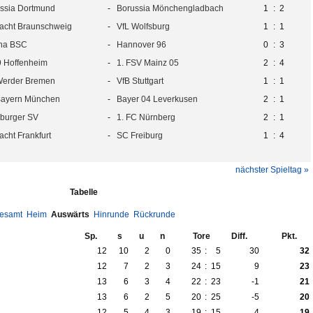
ssia Dortmund
-
Borussia Mönchengladbach
1
:
2
racht Braunschweig
-
VfL Wolfsburg
1
:
1
ha BSC
-
Hannover 96
0
:
3
 Hoffenheim
-
1. FSV Mainz 05
2
:
4
Werder Bremen
-
VfB Stuttgart
1
:
1
Bayern München
-
Bayer 04 Leverkusen
2
:
1
burger SV
-
1. FC Nürnberg
2
:
1
racht Frankfurt
-
SC Freiburg
1
:
4
nächster Spieltag »
Tabelle
esamt
Heim
Auswärts
Hinrunde
Rückrunde
Sp.
s
u
n
Tore
Diff.
Pkt.
12
10
2
0
35
:
5
30
32
12
7
2
3
24
:
15
9
23
13
6
3
4
22
:
23
-1
21
13
6
2
5
20
:
25
-5
20
12
5
4
3
19
:
15
4
19