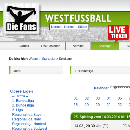
Norden
|
Nordost
|
Süden
Aktuell
Diskussionen
Vereine
Spieltage
St
Du bist hier:
Westen
|
Startseite
» Spieltage
Menü
1. Bundesliga
Ergebnisse
Kalender
Obere Ligen
-- Herren --
01
02
03
04
05
1. Bundesliga
18
19
20
21
22
2. Bundesliga
3. Liga
Regionalliga Bayern
25. Spieltag vom 14.03.2014 bis 1
Regionalliga Nord
Regionalliga Nordost
14.03., 20.30 Uhr (Fr.)
FC A
Regionalliga Südwest