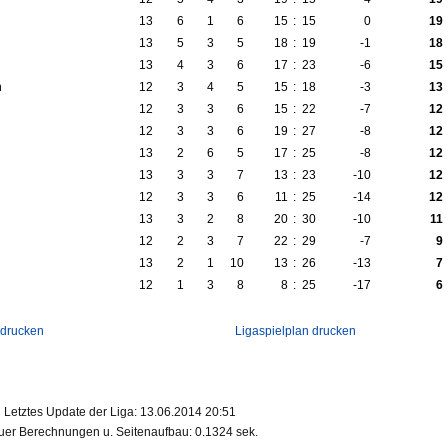
13
6
1
6
15
:
15
0
19
13
5
3
5
18
:
19
-1
18
13
4
3
6
17
:
23
-6
15
h
12
3
4
5
15
:
18
-3
13
12
3
3
6
15
:
22
-7
12
12
3
3
6
19
:
27
-8
12
13
2
6
5
17
:
25
-8
12
13
3
3
7
13
:
23
-10
12
12
3
3
6
11
:
25
-14
12
13
3
2
8
20
:
30
-10
11
12
2
3
7
22
:
29
-7
9
13
2
1
10
13
:
26
-13
7
12
1
3
8
8
:
25
-17
6
 drucken
Ligaspielplan drucken
Letztes Update der Liga: 13.06.2014 20:51
er Berechnungen u. Seitenaufbau: 0.1324 sek.