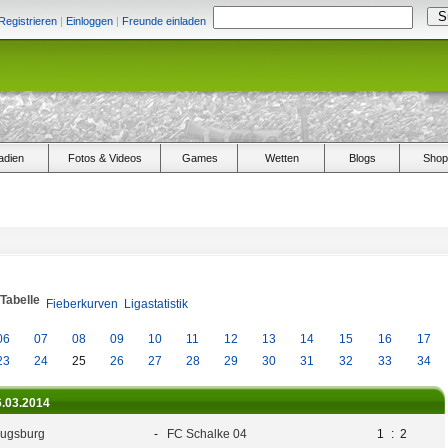
Registrieren
|
Einloggen
|
Freunde einladen
adien
Fotos & Videos
Games
Wetten
Blogs
Shop
/Tabelle
Fieberkurven
Ligastatistik
06
07
08
09
10
11
12
13
14
15
16
17
23
24
25
26
27
28
29
30
31
32
33
34
6.03.2014
ugsburg
-
FC Schalke 04
1
:
2