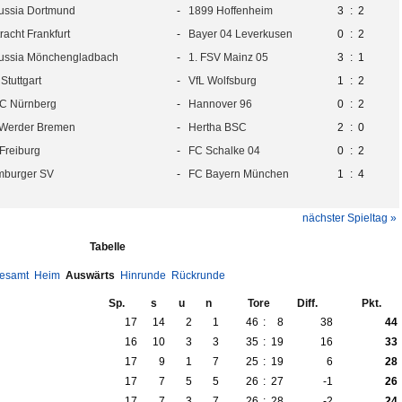
ussia Dortmund
-
1899 Hoffenheim
3
:
2
racht Frankfurt
-
Bayer 04 Leverkusen
0
:
2
ussia Mönchengladbach
-
1. FSV Mainz 05
3
:
1
Stuttgart
-
VfL Wolfsburg
1
:
2
FC Nürnberg
-
Hannover 96
0
:
2
Werder Bremen
-
Hertha BSC
2
:
0
Freiburg
-
FC Schalke 04
0
:
2
burger SV
-
FC Bayern München
1
:
4
nächster Spieltag »
Tabelle
esamt
Heim
Auswärts
Hinrunde
Rückrunde
Sp.
s
u
n
Tore
Diff.
Pkt.
17
14
2
1
46
:
8
38
44
16
10
3
3
35
:
19
16
33
17
9
1
7
25
:
19
6
28
17
7
5
5
26
:
27
-1
26
17
7
3
7
26
:
28
-2
24