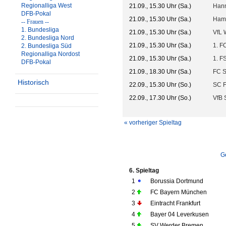
Regionalliga West
21.09., 15.30 Uhr (Sa.)
Hann
DFB-Pokal
21.09., 15.30 Uhr (Sa.)
Ham
-- Frauen --
1. Bundesliga
21.09., 15.30 Uhr (Sa.)
VfL 
2. Bundesliga Nord
21.09., 15.30 Uhr (Sa.)
1. F
2. Bundesliga Süd
Regionalliga Nordost
21.09., 15.30 Uhr (Sa.)
1. F
DFB-Pokal
21.09., 18.30 Uhr (Sa.)
FC S
Historisch
22.09., 15.30 Uhr (So.)
SC F
22.09., 17.30 Uhr (So.)
VfB S
« vorheriger Spieltag
G
6. Spieltag
1
Borussia Dortmund
2
FC Bayern München
3
Eintracht Frankfurt
4
Bayer 04 Leverkusen
5
SV Werder Bremen