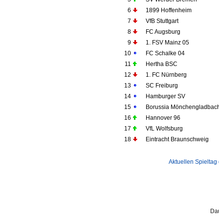
6
1899 Hoffenheim
7
VfB Stuttgart
8
FC Augsburg
9
1. FSV Mainz 05
10
FC Schalke 04
11
Hertha BSC
12
1. FC Nürnberg
13
SC Freiburg
14
Hamburger SV
15
Borussia Mönchengladbac
16
Hannover 96
17
VfL Wolfsburg
18
Eintracht Braunschweig
Aktuellen Spieltag
Dau