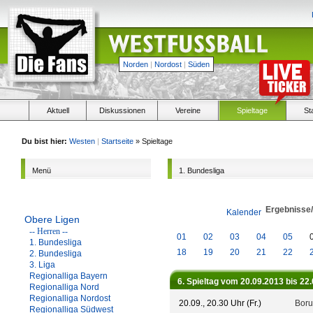
Norden
|
Nordost
|
Süden
Aktuell
Diskussionen
Vereine
Spieltage
St
Du bist hier:
Westen
|
Startseite
» Spieltage
Menü
1. Bundesliga
Ergebnisse
Kalender
Obere Ligen
-- Herren --
01
02
03
04
05
1. Bundesliga
18
19
20
21
22
2. Bundesliga
3. Liga
Regionalliga Bayern
6. Spieltag vom 20.09.2013 bis 22
Regionalliga Nord
Regionalliga Nordost
20.09., 20.30 Uhr (Fr.)
Boru
Regionalliga Südwest