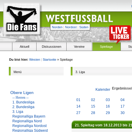
Norden
|
Nordost
|
Süden
Aktuell
Diskussionen
Vereine
Spieltage
St
Du bist hier:
Westen
|
Startseite
» Spieltage
Menü
3. Liga
Ergebnisse
Kalender
Obere Ligen
-- Herren --
01
02
03
04
1. Bundesliga
14
15
16
17
2. Bundesliga
3. Liga
27
28
29
30
Regionalliga Bayern
Regionalliga Nord
21. Spieltag vom 18.12.2013 bis 2
Regionalliga Nordost
Regionalliga Südwest