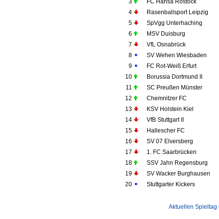
3
FC Hansa Rostock
4
Rasenballsport Leipzig
5
SpVgg Unterhaching
6
MSV Duisburg
7
VfL Osnabrück
8
SV Wehen Wiesbaden
9
FC Rot-Weiß Erfurt
10
Borussia Dortmund II
11
SC Preußen Münster
12
Chemnitzer FC
13
KSV Holstein Kiel
14
VfB Stuttgart II
15
Hallescher FC
16
SV 07 Elversberg
17
1. FC Saarbrücken
18
SSV Jahn Regensburg
19
SV Wacker Burghausen
20
Stuttgarter Kickers
Aktuellen Spieltag