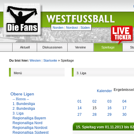
Norden
|
Nordost
|
Süden
Aktuell
Diskussionen
Vereine
Spieltage
St
Du bist hier:
Westen
|
Startseite
» Spieltage
Menü
3. Liga
Ergebnisse
Kalender
Obere Ligen
-- Herren --
01
02
03
04
1. Bundesliga
14
15
16
17
2. Bundesliga
3. Liga
27
28
29
30
Regionalliga Bayern
Regionalliga Nord
15. Spieltag vom 01.11.2013 bis 0
Regionalliga Nordost
Regionalliga Südwest