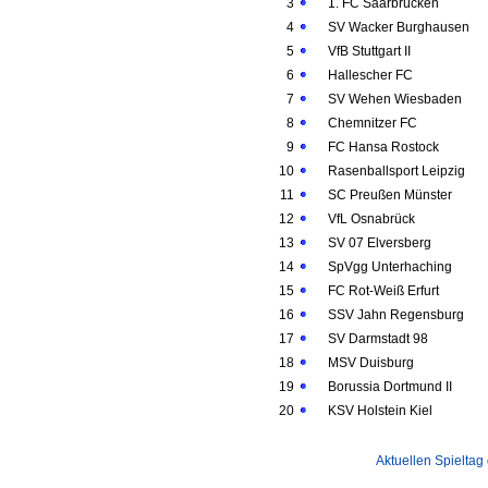
3
1. FC Saarbrücken
4
SV Wacker Burghausen
5
VfB Stuttgart II
6
Hallescher FC
7
SV Wehen Wiesbaden
8
Chemnitzer FC
9
FC Hansa Rostock
10
Rasenballsport Leipzig
11
SC Preußen Münster
12
VfL Osnabrück
13
SV 07 Elversberg
14
SpVgg Unterhaching
15
FC Rot-Weiß Erfurt
16
SSV Jahn Regensburg
17
SV Darmstadt 98
18
MSV Duisburg
19
Borussia Dortmund II
20
KSV Holstein Kiel
Aktuellen Spieltag