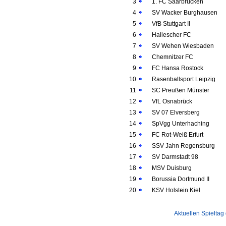
3
1. FC Saarbrücken
4
SV Wacker Burghausen
5
VfB Stuttgart II
6
Hallescher FC
7
SV Wehen Wiesbaden
8
Chemnitzer FC
9
FC Hansa Rostock
10
Rasenballsport Leipzig
11
SC Preußen Münster
12
VfL Osnabrück
13
SV 07 Elversberg
14
SpVgg Unterhaching
15
FC Rot-Weiß Erfurt
16
SSV Jahn Regensburg
17
SV Darmstadt 98
18
MSV Duisburg
19
Borussia Dortmund II
20
KSV Holstein Kiel
Aktuellen Spieltag