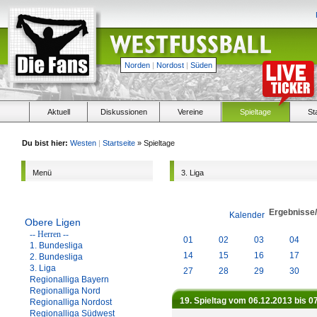
Norden
|
Nordost
|
Süden
Aktuell
Diskussionen
Vereine
Spieltage
St
Du bist hier:
Westen
|
Startseite
» Spieltage
Menü
3. Liga
Ergebnisse
Kalender
Obere Ligen
-- Herren --
01
02
03
04
1. Bundesliga
14
15
16
17
2. Bundesliga
3. Liga
27
28
29
30
Regionalliga Bayern
Regionalliga Nord
19. Spieltag vom 06.12.2013 bis 0
Regionalliga Nordost
Regionalliga Südwest