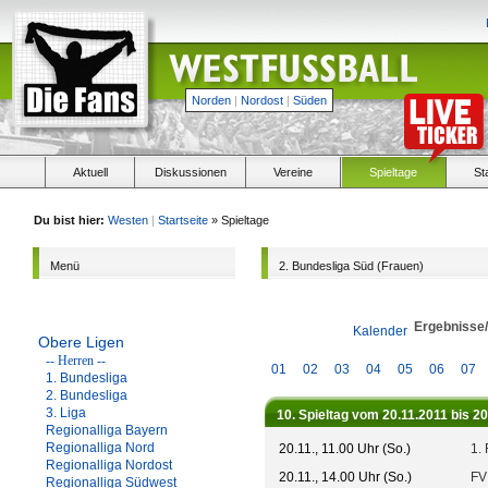
Norden
|
Nordost
|
Süden
Aktuell
Diskussionen
Vereine
Spieltage
St
Du bist hier:
Westen
|
Startseite
» Spieltage
Menü
2. Bundesliga Süd (Frauen)
Ergebnisse
Kalender
Obere Ligen
-- Herren --
01
02
03
04
05
06
07
1. Bundesliga
2. Bundesliga
3. Liga
10. Spieltag vom 20.11.2011 bis 2
Regionalliga Bayern
Regionalliga Nord
20.11., 11.00 Uhr (So.)
1.
Regionalliga Nordost
20.11., 14.00 Uhr (So.)
FV
Regionalliga Südwest