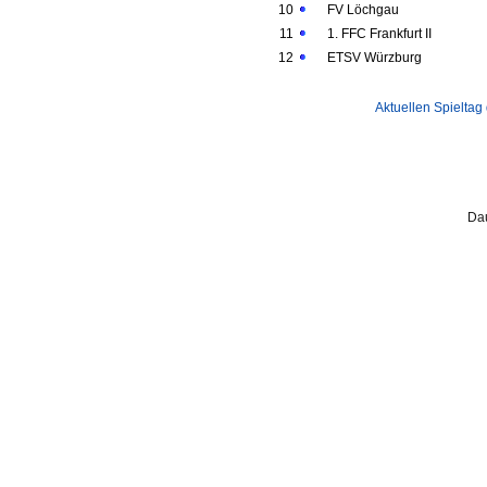
10
FV Löchgau
11
1. FFC Frankfurt II
12
ETSV Würzburg
Aktuellen Spieltag
Dau