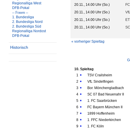
Regionalliga West
20.11., 14.00 Uhr (So.)
FC
DFB-Pokal
20.11., 14.00 Uhr (So.)
Vf
-- Frauen --
1. Bundesliga
20.11., 14.00 Uhr (So.)
ET
2. Bundesliga Nord
2. Bundesliga Süd
20.11., 14.00 Uhr (So.)
SC
Regionalliga Nordost
DFB-Pokal
« vorheriger Spieltag
Historisch
G
10. Spieltag
1
TSV Crailsheim
2
VfL Sindelfingen
3
Bor. Mönchengladbach
4
SC 07 Bad Neuenahr II
5
1. FC Saarbrücken
6
FC Bayern München II
7
1899 Hoffenheim
8
1. FFC Niederkirchen
9
1. FC Köln