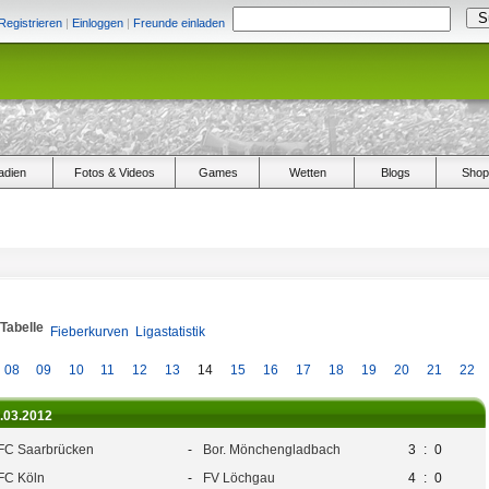
Registrieren
|
Einloggen
|
Freunde einladen
adien
Fotos & Videos
Games
Wetten
Blogs
Shop
/Tabelle
Fieberkurven
Ligastatistik
08
09
10
11
12
13
14
15
16
17
18
19
20
21
22
1.03.2012
 FC Saarbrücken
-
Bor. Mönchengladbach
3
:
0
 FC Köln
-
FV Löchgau
4
:
0