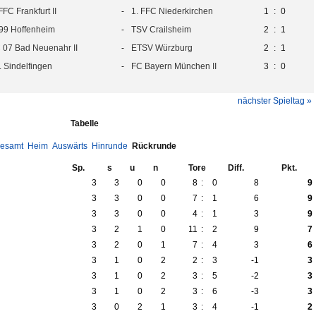
FFC Frankfurt II
-
1. FFC Niederkirchen
1
:
0
99 Hoffenheim
-
TSV Crailsheim
2
:
1
 07 Bad Neuenahr II
-
ETSV Würzburg
2
:
1
L Sindelfingen
-
FC Bayern München II
3
:
0
nächster Spieltag »
Tabelle
esamt
Heim
Auswärts
Hinrunde
Rückrunde
Sp.
s
u
n
Tore
Diff.
Pkt.
3
3
0
0
8
:
0
8
9
3
3
0
0
7
:
1
6
9
3
3
0
0
4
:
1
3
9
3
2
1
0
11
:
2
9
7
3
2
0
1
7
:
4
3
6
3
1
0
2
2
:
3
-1
3
3
1
0
2
3
:
5
-2
3
3
1
0
2
3
:
6
-3
3
3
0
2
1
3
:
4
-1
2