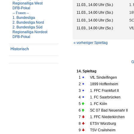
Regionalliga West
11.03., 14.00 Uhr (So.)
1. 
DFB-Pokal
11.03., 14.00 Uhr (So.)
18
-- Frauen --
1. Bundesliga
11.03., 14.00 Uhr (So.)
SC
2. Bundesliga Nord
2. Bundesliga Süd
11.03., 14.00 Uhr (So.)
Vf
Regionalliga Nordost
DFB-Pokal
« vorheriger Spieltag
Historisch
G
14. Spieltag
1
VfL Sindelfingen
2
1899 Hoffenheim
3
1. FFC Frankfurt II
4
1. FC Saarbrücken
5
1. FC Köln
6
SC 07 Bad Neuenahr II
7
1. FFC Niederkirchen
8
ETSV Würzburg
9
TSV Crailsheim