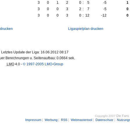
3
0
1
2
0
:
5
-5
1
3
0
0
3
2
:
7
-5
0
3
0
0
3
0
:
12
-12
0
 drucken
Ligaspielplan drucken
Letztes Update der Liga: 16.06.2012 08:17
er Berechnungen u. Seitenaufbau: 0.0664 sek.
LMO
4.0 -
© 1997-2005 LMO-Group
Die Fans
Copyright 2007
Impressum
|
Werbung
|
RSS
|
Webmastertool
|
Datenschutz
|
Nutzung