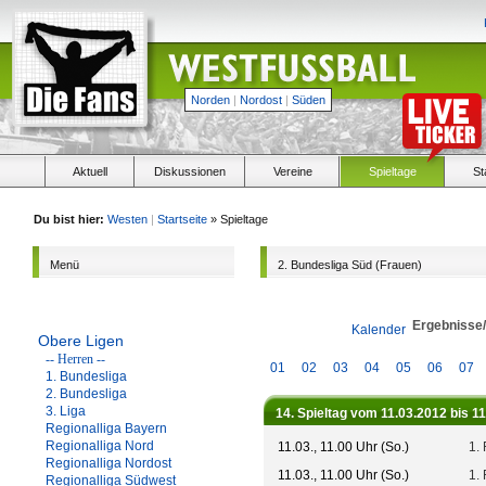
Norden
|
Nordost
|
Süden
Aktuell
Diskussionen
Vereine
Spieltage
St
Du bist hier:
Westen
|
Startseite
» Spieltage
Menü
2. Bundesliga Süd (Frauen)
Ergebnisse
Kalender
Obere Ligen
-- Herren --
01
02
03
04
05
06
07
1. Bundesliga
2. Bundesliga
3. Liga
14. Spieltag vom 11.03.2012 bis 1
Regionalliga Bayern
Regionalliga Nord
11.03., 11.00 Uhr (So.)
1.
Regionalliga Nordost
11.03., 11.00 Uhr (So.)
1.
Regionalliga Südwest