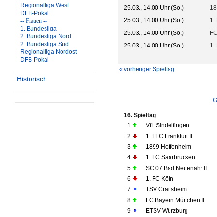
Regionalliga West
25.03., 14.00 Uhr (So.)
18
DFB-Pokal
25.03., 14.00 Uhr (So.)
1.
-- Frauen --
1. Bundesliga
25.03., 14.00 Uhr (So.)
FC
2. Bundesliga Nord
2. Bundesliga Süd
25.03., 14.00 Uhr (So.)
1.
Regionalliga Nordost
DFB-Pokal
« vorheriger Spieltag
Historisch
G
16. Spieltag
1
VfL Sindelfingen
2
1. FFC Frankfurt II
3
1899 Hoffenheim
4
1. FC Saarbrücken
5
SC 07 Bad Neuenahr II
6
1. FC Köln
7
TSV Crailsheim
8
FC Bayern München II
9
ETSV Würzburg