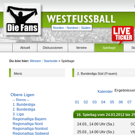
Norden
|
Nordost
|
Süden
Aktuell
Diskussionen
Vereine
Spieltage
St
Du bist hier:
Westen
|
Startseite
» Spieltage
Menü
2. Bundesliga Süd (Frauen)
Ergebnisse
Kalender
Obere Ligen
-- Herren --
01
02
03
04
05
06
07
1. Bundesliga
2. Bundesliga
3. Liga
16. Spieltag vom 24.03.2012 bis 2
Regionalliga Bayern
Regionalliga Nord
24.03., 14.00 Uhr (Sa.)
SC
Regionalliga Nordost
25.03., 14.00 Uhr (So.)
Vf
Regionalliga Südwest