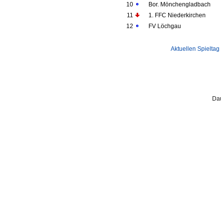
10
Bor. Mönchengladbach
11
1. FFC Niederkirchen
12
FV Löchgau
Aktuellen Spieltag
Dau