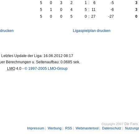
5
0
3
2
1
:
6
-5
3
5
1
0
4
5
:
11
-6
3
5
0
0
5
0
:
27
-27
0
 drucken
Ligaspielplan drucken
Letztes Update der Liga: 16.06.2012 08:17
er Berechnungen u. Seitenaufbau: 0.0685 sek.
LMO
4.0 -
© 1997-2005 LMO-Group
Die Fans
Copyright 2007
Impressum
|
Werbung
|
RSS
|
Webmastertool
|
Datenschutz
|
Nutzung