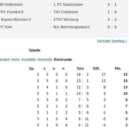
99 Hoffenheim
-
1. FC Saarbrücken
3
:
1
 FFC Frankfurt II
-
TSV Crailsheim
1
:
0
 Bayern München II
-
ETSV Würzburg
3
:
2
 FC Köln
-
Bor. Mönchengladbach
0
:
0
nächster Spieltag »
Tabelle
esamt
Heim
Auswärts
Hinrunde
Rückrunde
Sp.
s
u
n
Tore
Diff.
Pkt.
5
5
0
0
18
:
1
17
15
5
5
0
0
13
:
1
12
15
5
4
1
0
11
:
3
8
13
5
3
1
1
14
:
6
8
10
5
3
0
2
7
:
5
2
9
5
2
1
2
8
:
6
2
7
5
1
2
2
5
:
6
-1
5
5
1
0
4
6
:
11
-5
3
5
1
0
4
6
:
11
-5
3