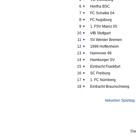
6
Hertha BSC
7
FC Schalke 04
8
FC Augsburg
9
1. FSV Mainz 05
10
VfB Stuttgart
11
SV Werder Bremen
12
1899 Hoffenheim
13
Hannover 96
14
Hamburger SV
15
Eintracht Frankfurt
16
SC Freiburg
17
1. FC Nürnberg
18
Eintracht Braunschweig
Aktuellen Spieltag
Dau