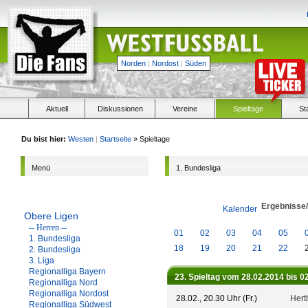
Norden
|
Nordost
|
Süden
Aktuell
Diskussionen
Vereine
Spieltage
St
Du bist hier:
Westen
|
Startseite
» Spieltage
Menü
1. Bundesliga
Ergebnisse
Kalender
Obere Ligen
-- Herren --
01
02
03
04
05
1. Bundesliga
18
19
20
21
22
2. Bundesliga
3. Liga
Regionalliga Bayern
23. Spieltag vom 28.02.2014 bis 0
Regionalliga Nord
Regionalliga Nordost
28.02., 20.30 Uhr (Fr.)
Hert
Regionalliga Südwest