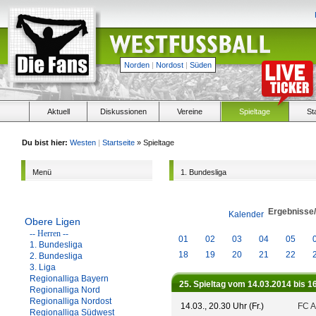
Norden
|
Nordost
|
Süden
Aktuell
Diskussionen
Vereine
Spieltage
St
Du bist hier:
Westen
|
Startseite
» Spieltage
Menü
1. Bundesliga
Ergebnisse
Kalender
Obere Ligen
-- Herren --
01
02
03
04
05
1. Bundesliga
18
19
20
21
22
2. Bundesliga
3. Liga
Regionalliga Bayern
25. Spieltag vom 14.03.2014 bis 1
Regionalliga Nord
Regionalliga Nordost
14.03., 20.30 Uhr (Fr.)
FC A
Regionalliga Südwest