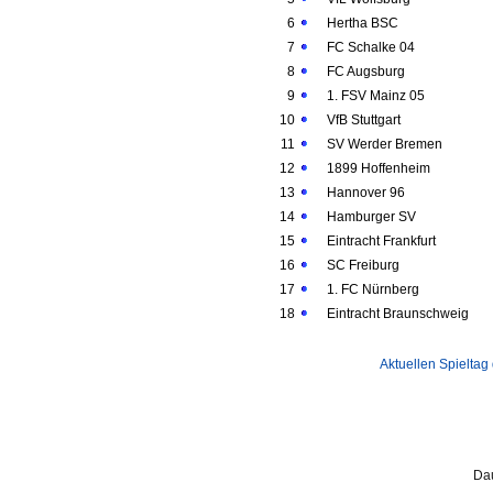
6
Hertha BSC
7
FC Schalke 04
8
FC Augsburg
9
1. FSV Mainz 05
10
VfB Stuttgart
11
SV Werder Bremen
12
1899 Hoffenheim
13
Hannover 96
14
Hamburger SV
15
Eintracht Frankfurt
16
SC Freiburg
17
1. FC Nürnberg
18
Eintracht Braunschweig
Aktuellen Spieltag
Dau