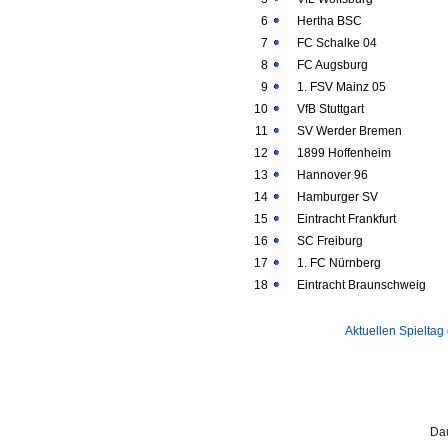
6
Hertha BSC
7
FC Schalke 04
8
FC Augsburg
9
1. FSV Mainz 05
10
VfB Stuttgart
11
SV Werder Bremen
12
1899 Hoffenheim
13
Hannover 96
14
Hamburger SV
15
Eintracht Frankfurt
16
SC Freiburg
17
1. FC Nürnberg
18
Eintracht Braunschweig
Aktuellen Spieltag
Dau