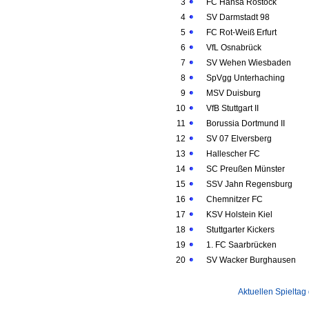
3
FC Hansa Rostock
4
SV Darmstadt 98
5
FC Rot-Weiß Erfurt
6
VfL Osnabrück
7
SV Wehen Wiesbaden
8
SpVgg Unterhaching
9
MSV Duisburg
10
VfB Stuttgart II
11
Borussia Dortmund II
12
SV 07 Elversberg
13
Hallescher FC
14
SC Preußen Münster
15
SSV Jahn Regensburg
16
Chemnitzer FC
17
KSV Holstein Kiel
18
Stuttgarter Kickers
19
1. FC Saarbrücken
20
SV Wacker Burghausen
Aktuellen Spieltag