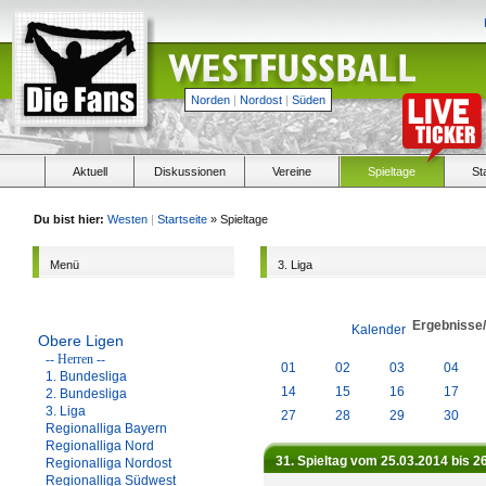
Norden
|
Nordost
|
Süden
Aktuell
Diskussionen
Vereine
Spieltage
St
Du bist hier:
Westen
|
Startseite
» Spieltage
Menü
3. Liga
Ergebnisse
Kalender
Obere Ligen
-- Herren --
01
02
03
04
1. Bundesliga
14
15
16
17
2. Bundesliga
3. Liga
27
28
29
30
Regionalliga Bayern
Regionalliga Nord
31. Spieltag vom 25.03.2014 bis 2
Regionalliga Nordost
Regionalliga Südwest