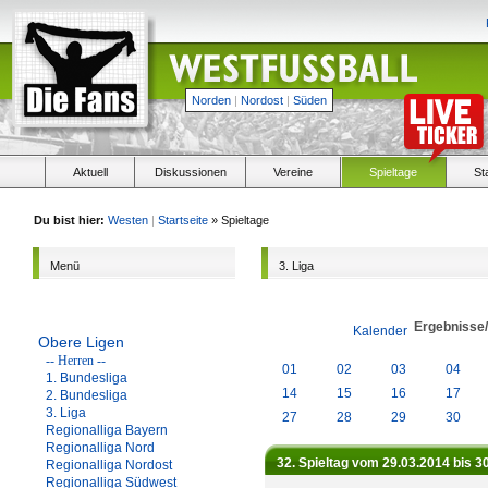
Norden
|
Nordost
|
Süden
Aktuell
Diskussionen
Vereine
Spieltage
St
Du bist hier:
Westen
|
Startseite
» Spieltage
Menü
3. Liga
Ergebnisse
Kalender
Obere Ligen
-- Herren --
01
02
03
04
1. Bundesliga
14
15
16
17
2. Bundesliga
3. Liga
27
28
29
30
Regionalliga Bayern
Regionalliga Nord
32. Spieltag vom 29.03.2014 bis 3
Regionalliga Nordost
Regionalliga Südwest