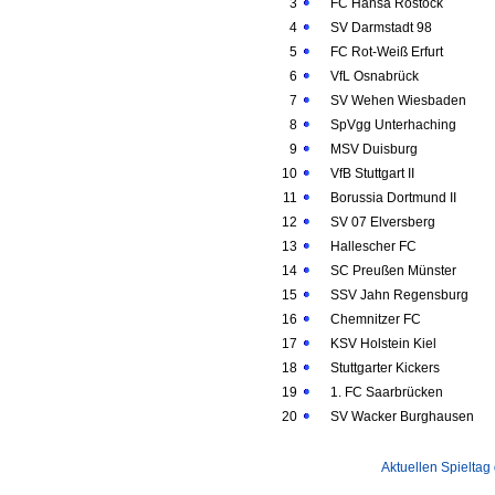
3
FC Hansa Rostock
4
SV Darmstadt 98
5
FC Rot-Weiß Erfurt
6
VfL Osnabrück
7
SV Wehen Wiesbaden
8
SpVgg Unterhaching
9
MSV Duisburg
10
VfB Stuttgart II
11
Borussia Dortmund II
12
SV 07 Elversberg
13
Hallescher FC
14
SC Preußen Münster
15
SSV Jahn Regensburg
16
Chemnitzer FC
17
KSV Holstein Kiel
18
Stuttgarter Kickers
19
1. FC Saarbrücken
20
SV Wacker Burghausen
Aktuellen Spieltag