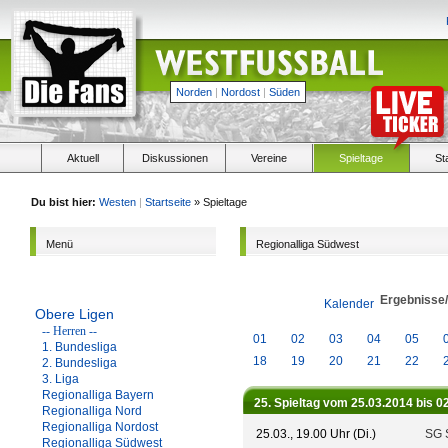
Norden
|
Nordost
|
Süden
Aktuell
Diskussionen
Vereine
Spieltage
St
Du bist hier:
Westen
|
Startseite
» Spieltage
Menü
Regionalliga Südwest
Ergebnisse
Kalender
Obere Ligen
-- Herren --
01
02
03
04
05
1. Bundesliga
18
19
20
21
22
2. Bundesliga
3. Liga
Regionalliga Bayern
25. Spieltag vom 25.03.2014 bis 0
Regionalliga Nord
Regionalliga Nordost
25.03., 19.00 Uhr (Di.)
SG 
Regionalliga Südwest