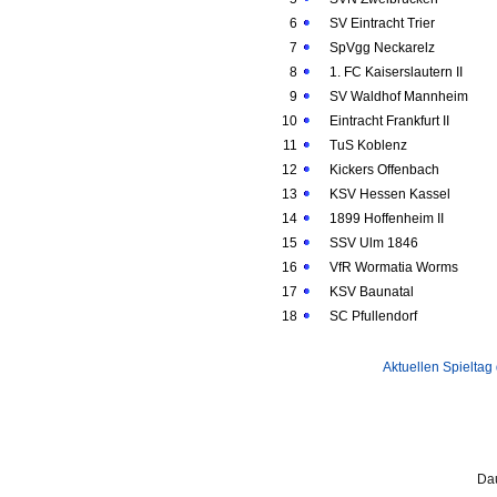
6
SV Eintracht Trier
7
SpVgg Neckarelz
8
1. FC Kaiserslautern II
9
SV Waldhof Mannheim
10
Eintracht Frankfurt II
11
TuS Koblenz
12
Kickers Offenbach
13
KSV Hessen Kassel
14
1899 Hoffenheim II
15
SSV Ulm 1846
16
VfR Wormatia Worms
17
KSV Baunatal
18
SC Pfullendorf
Aktuellen Spieltag
Dau