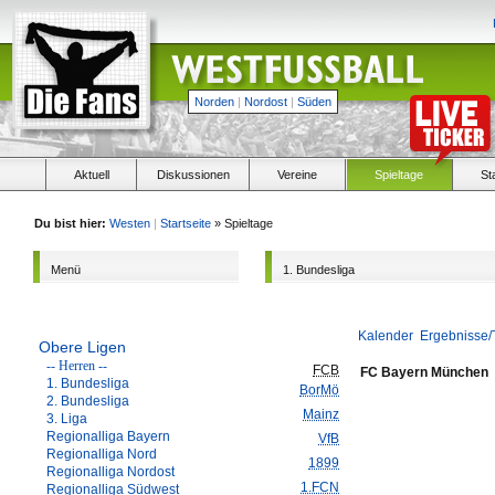
Norden
|
Nordost
|
Süden
Aktuell
Diskussionen
Vereine
Spieltage
St
Du bist hier:
Westen
|
Startseite
» Spieltage
Menü
1. Bundesliga
Kalender
Ergebnisse/
Obere Ligen
-- Herren --
FCB
FC Bayern München
1. Bundesliga
BorMö
2. Bundesliga
Mainz
3. Liga
Regionalliga Bayern
VfB
Regionalliga Nord
1899
Regionalliga Nordost
1.FCN
Regionalliga Südwest