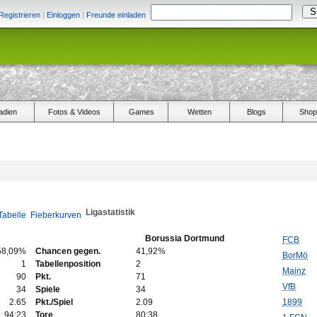
Registrieren
|
Einloggen
|
Freunde einladen
adien
Fotos & Videos
Games
Wetten
Blogs
Shop
Ligastatistik
Tabelle
Fieberkurven
Borussia Dortmund
FCB
58,09%
Chancen gegen.
41,92%
BorMö
1
Tabellenposition
2
Mainz
90
Pkt.
71
VfB
34
Spiele
34
2.65
Pkt./Spiel
2.09
1899
94:23
Tore
80:38