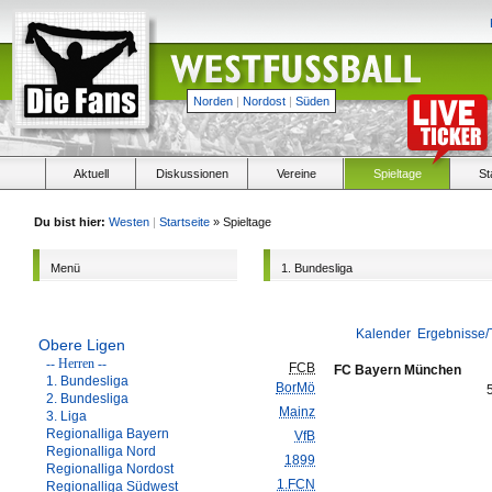
Norden
|
Nordost
|
Süden
Aktuell
Diskussionen
Vereine
Spieltage
St
Du bist hier:
Westen
|
Startseite
» Spieltage
Menü
1. Bundesliga
Kalender
Ergebnisse/
Obere Ligen
-- Herren --
FCB
FC Bayern München
1. Bundesliga
BorMö
2. Bundesliga
Mainz
3. Liga
Regionalliga Bayern
VfB
Regionalliga Nord
1899
Regionalliga Nordost
1.FCN
Regionalliga Südwest