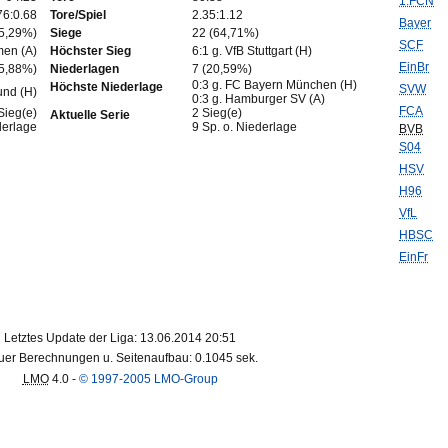
1.FCN
76:0.68
Tore/Spiel
2.35:1.12
Bayer
85,29%)
Siege
22 (64,71%)
SCF
men (A)
Höchster Sieg
6:1 g. VfB Stuttgart (H)
EinBr
(5,88%)
Niederlagen
7 (20,59%)
0:3 g. FC Bayern München (H)
Höchste Niederlage
SVW
und (H)
0:3 g. Hamburger SV (A)
FCA
Sieg(e)
2 Sieg(e)
Aktuelle Serie
derlage
9 Sp. o. Niederlage
BVB
S04
HSV
H96
VfL
HBSC
EinFr
Letztes Update der Liga: 13.06.2014 20:51
er Berechnungen u. Seitenaufbau: 0.1045 sek.
LMO
4.0 -
© 1997-2005 LMO-Group