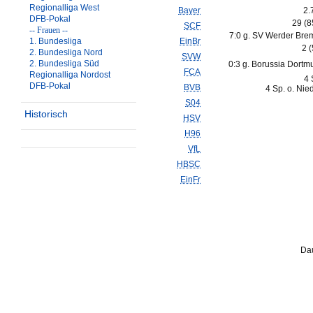
Regionalliga West
Bayer
2.
DFB-Pokal
29 (
SCF
-- Frauen --
7:0 g. SV Werder Bre
1. Bundesliga
EinBr
2 
2. Bundesliga Nord
SVW
2. Bundesliga Süd
0:3 g. Borussia Dortm
FCA
Regionalliga Nordost
4 
DFB-Pokal
BVB
4 Sp. o. Nie
S04
Historisch
HSV
H96
VfL
HBSC
EinFr
Dau