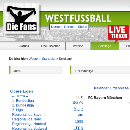
Norden
|
Nordost
|
Süden
Aktuell
Diskussionen
Vereine
Spieltage
St
Du bist hier:
Westen
|
Startseite
» Spieltage
Menü
1. Bundesliga
Kalender
Ergebnisse/
Obere Ligen
-- Herren --
FCB
FC Bayern München
1. Bundesliga
BorMö
2. Bundesliga
Mainz
3. Liga
Regionalliga Bayern
VfB
Regionalliga Nord
1899
Regionalliga Nordost
1.FCN
Regionalliga Südwest