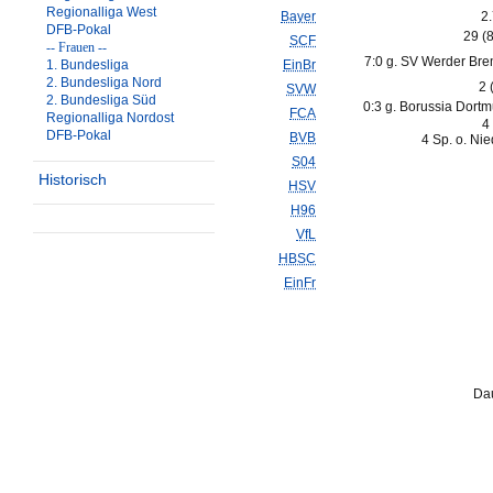
Regionalliga West
Bayer
2
DFB-Pokal
29 (
SCF
-- Frauen --
7:0 g. SV Werder Bre
1. Bundesliga
EinBr
2. Bundesliga Nord
2 
SVW
2. Bundesliga Süd
0:3 g. Borussia Dort
FCA
Regionalliga Nordost
4
DFB-Pokal
BVB
4 Sp. o. Ni
S04
Historisch
HSV
H96
VfL
HBSC
EinFr
Dau